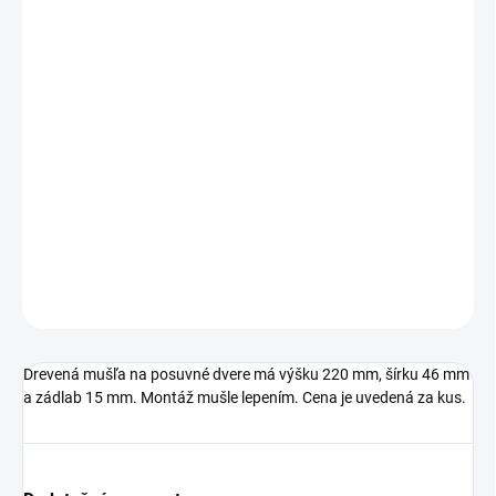
€19,13 bez DPH
Jednotková
SKLADOM
cena:
TYP OTVORU
−
+
Pridať do košíka
DETAILNÉ INFORMÁCIE
OPÝTAŤ SA
STRÁŽIŤ
Drevená mušľa na posuvné dvere má výšku 220 mm, šírku 46 mm
a zádlab 15 mm. Montáž mušle lepením. Cena je uvedená za kus.