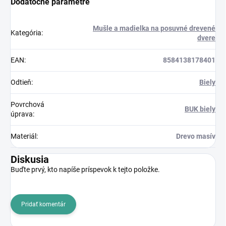
Dodatočné parametre
Mušle a madielka na posuvné drevené
Kategória
:
dvere
EAN
:
8584138178401
Odtieň
:
Biely
Povrchová
BUK biely
úprava
:
Materiál
:
Drevo masív
Diskusia
Buďte prvý, kto napíše príspevok k tejto položke.
Pridať komentár