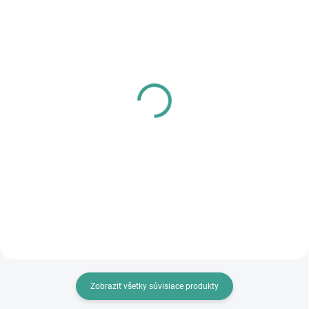
SKLADOM
SKLADOM
PL - Univerzálne mazivo
MPK - Profi Šablóna
PECOL BIO P55
€125,46
€10,46
€102 bez DPH
€8,50 bez DPH
Do košíka
Do košíka
Zobraziť všetky súvisiace produkty