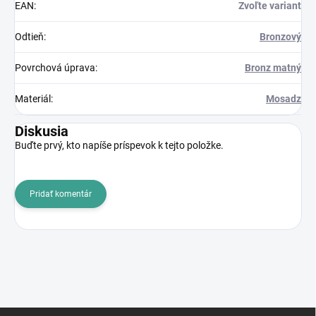
EAN
:
Zvoľte variant
Odtieň
:
Bronzový
Povrchová úprava
:
Bronz matný
Materiál
:
Mosadz
Diskusia
Buďte prvý, kto napíše príspevok k tejto položke.
Pridať komentár
Z