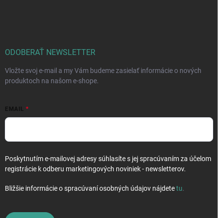
á
p
ä
t
i
ODOBERAŤ NEWSLETTER
e
Vložte svoj e-mail a my Vám budeme zasielať informácie o nových
produktoch na našom e-shope.
EMAIL
Poskytnutím e-mailovej adresy súhlasíte s jej spracúvaním za účelom
registrácie k odberu marketingových noviniek - newsletterov.
Bližšie informácie o spracúvaní osobných údajov nájdete
tu
.