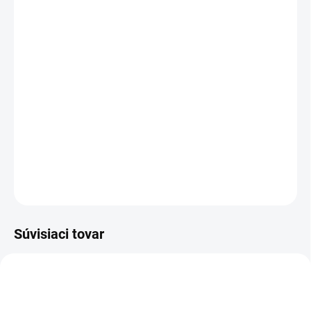
cena:
PREVEDENIE
TYP OTVORU
−
+
Pridať do košíka
DETAILNÉ INFORMÁCIE
OPÝTAŤ SA
STRÁŽIŤ
Súvisiaci tovar