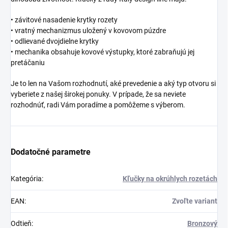
• závitové nasadenie krytky rozety
• vratný mechanizmus uložený v kovovom púzdre
• odlievané dvojdielne krytky
• mechanika obsahuje kovové výstupky, ktoré zabraňujú jej
pretáčaniu
Je to len na Vašom rozhodnutí, aké prevedenie a aký typ otvoru si
vyberiete z našej širokej ponuky. V prípade, že sa neviete
rozhodnúť, radi Vám poradíme a pomôžeme s výberom.
Dodatočné parametre
Kategória
:
Kľučky na okrúhlych rozetách
EAN
:
Zvoľte variant
Odtieň
:
Bronzový