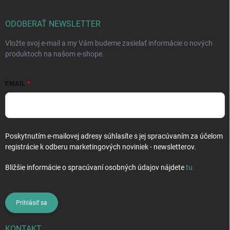
ä
t
i
ODOBERAŤ NEWSLETTER
e
Vložte svoj e-mail a my Vám budeme zasielať informácie o nových
produktoch na našom e-shope.
EMAIL
Poskytnutím e-mailovej adresy súhlasíte s jej spracúvaním za účelom
registrácie k odberu marketingových noviniek - newsletterov.
Bližšie informácie o spracúvaní osobných údajov nájdete
tu
.
Prihlásiť sa
KONTAKT