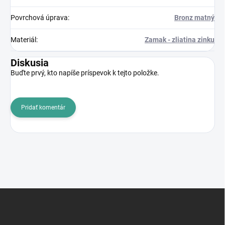
Povrchová úprava
:
Bronz matný
Materiál
:
Zamak - zliatina zinku
Diskusia
Buďte prvý, kto napíše príspevok k tejto položke.
Pridať komentár
Z
á
p