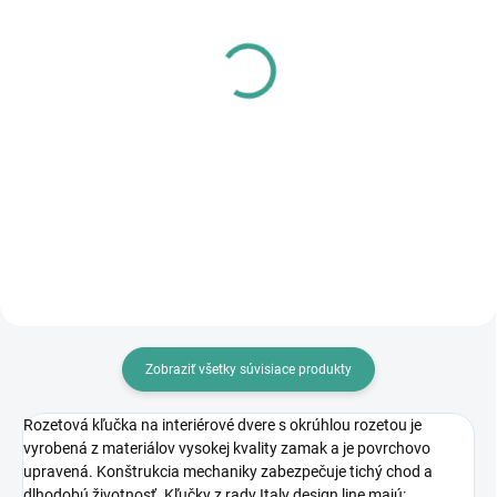
SKLADOM
SKLADOM
MPK - Profi Šablóna
PL - Univerzálne mazivo
PECOL BIO P55
€125,46
€10,46
€102 bez DPH
€8,50 bez DPH
Do košíka
Do košíka
Zobraziť všetky súvisiace produkty
Rozetová kľučka na interiérové dvere s okrúhlou rozetou je
vyrobená z materiálov vysokej kvality zamak a je povrchovo
upravená. Konštrukcia mechaniky zabezpečuje tichý chod a
dlhodobú životnosť. Kľučky z rady Italy design line majú: