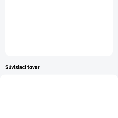
TYP OTVORU
−
+
Pridať do košíka
DETAILNÉ INFORMÁCIE
OPÝTAŤ SA
STRÁŽIŤ
Súvisiaci tovar