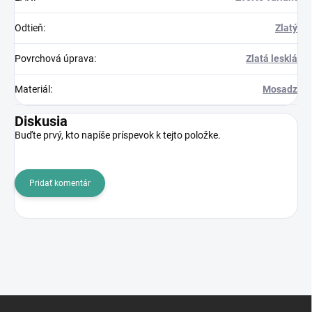
Odtieň
:
Zlatý
Povrchová úprava
:
Zlatá lesklá
Materiál
:
Mosadz
Diskusia
Buďte prvý, kto napíše príspevok k tejto položke.
Pridať komentár
Z