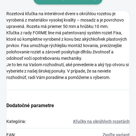
Rozetová kľučka na interiérové dvere s okrúhlou rozetou je
vyrobená z materiálov vysokej kvality – mosadz a je povrchovo
upravená. Rozeta má priemer 50 mm a hrúbku 10 mm.
Kľučka z rady FORME line má patentovaný systém roziet Fixa,
ktoré sú kompletne vyrobené z kovu bez akýchkoľvek plastových
prvkov. Fixa umožňuje rýchlejšiu montáž kovania, precíznejšie
polohovanie roziet a zároveň poskytuje dlhšiu životnosť a
odolnosť voči opotrebovaniu mechaniky.
Je to len na Vašom rozhodnutí, aké prevedenie a aký typ otvoru si
vyberiete z našej širokej ponuky. V prípade, že sa neviete
rozhodnúť, radi Vám poradíme a pomôžeme s výberom.
Dodatočné parametre
Kategória
:
Kľučky na okrúhlych rozetách
EAN
:
Zvoľte variant