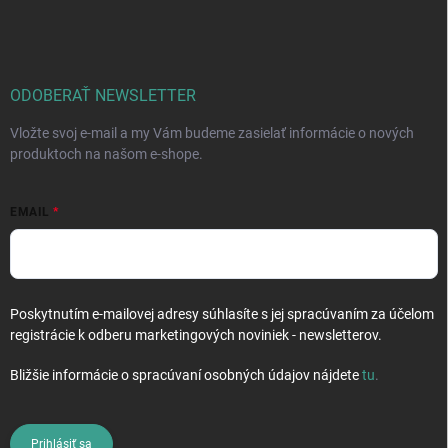
á
p
ä
t
i
ODOBERAŤ NEWSLETTER
e
Vložte svoj e-mail a my Vám budeme zasielať informácie o nových
produktoch na našom e-shope.
EMAIL
Poskytnutím e-mailovej adresy súhlasíte s jej spracúvaním za účelom
registrácie k odberu marketingových noviniek - newsletterov.
Bližšie informácie o spracúvaní osobných údajov nájdete
tu
.
Prihlásiť sa