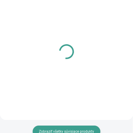
SKLADOM
SKLADOM
PL - Univerzálne mazivo
MPK - Profi Šablóna
PECOL BIO P55
€125,46
€10,46
€102 bez DPH
€8,50 bez DPH
Do košíka
Do košíka
Zobraziť všetky súvisiace produkty