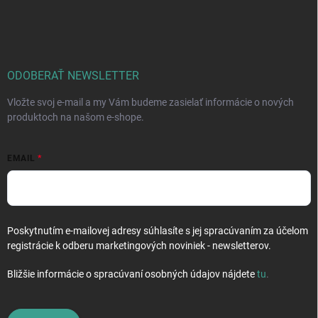
á
p
ä
t
i
ODOBERAŤ NEWSLETTER
e
Vložte svoj e-mail a my Vám budeme zasielať informácie o nových
produktoch na našom e-shope.
EMAIL
Poskytnutím e-mailovej adresy súhlasíte s jej spracúvaním za účelom
registrácie k odberu marketingových noviniek - newsletterov.
Bližšie informácie o spracúvaní osobných údajov nájdete
tu
.