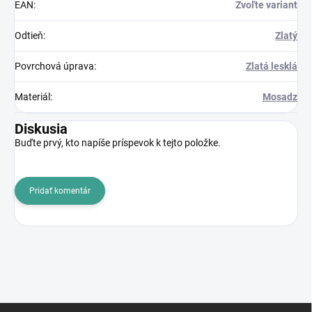
EAN
:
Zvoľte variant
Odtieň
:
Zlatý
Povrchová úprava
:
Zlatá lesklá
Materiál
:
Mosadz
Diskusia
Buďte prvý, kto napíše príspevok k tejto položke.
Pridať komentár
Z