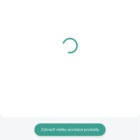
SKLADOM
SKLADOM
PL - Univerzálne mazivo
MPK - Profi Šablóna
PECOL BIO P55
€125,46
€10,46
€102 bez DPH
€8,50 bez DPH
Do košíka
Do košíka
Zobraziť všetky súvisiace produkty