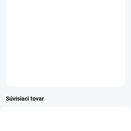
cena:
PREVEDENIE
TYP OTVORU
−
+
Pridať do košíka
DETAILNÉ INFORMÁCIE
OPÝTAŤ SA
STRÁŽIŤ
Súvisiaci tovar