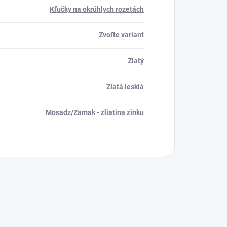
Kľučky na okrúhlych rozetách
Zvoľte variant
Zlatý
Zlatá lesklá
Mosadz/Zamak - zliatina zinku