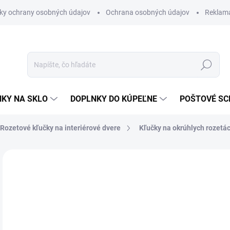
ky ochrany osobných údajov
Ochrana osobných údajov
Reklam
Hľadať
KY NA SKLO
DOPLNKY DO KÚPEĽNE
POŠTOVÉ S
Rozetové kľučky na interiérové dvere
Kľučky na okrúhlych rozetá
Neohodnotené
Podrobnosti hodnotenia
ZNAČKA
VÝPREDAJ
od
od