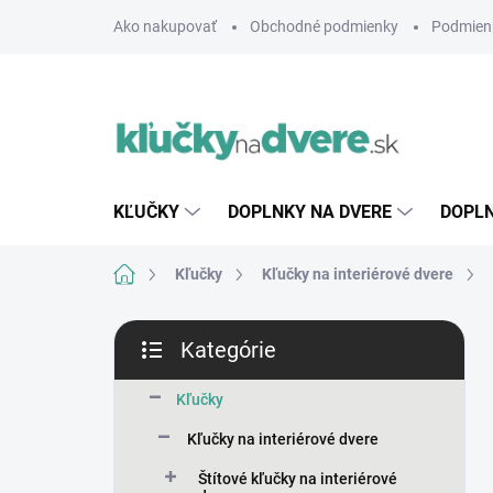
Prejsť
Ako nakupovať
Obchodné podmienky
Podmien
na
obsah
KĽUČKY
DOPLNKY NA DVERE
DOPLN
Domov
Kľučky
Kľučky na interiérové dvere
B
Kategórie
o
Preskočiť
č
kategórie
n
Kľučky
ý
Kľučky na interiérové dvere
p
a
Štítové kľučky na interiérové