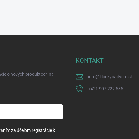
KONTAKT
ácie o nových produktoch na
info
@
kluckynadvere.sk
+421 907 222 585
vaním za účelom registrácie k