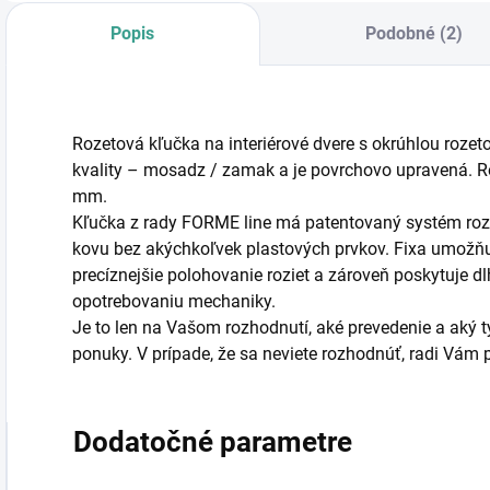
Popis
Podobné (2)
Rozetová kľučka na interiérové dvere s okrúhlou rozet
kvality – mosadz / zamak a je povrchovo upravená. 
mm.
Kľučka z rady FORME line má patentovaný systém rozi
kovu bez akýchkoľvek plastových prvkov. Fixa umožňu
precíznejšie polohovanie roziet a zároveň poskytuje dl
opotrebovaniu mechaniky.
Je to len na Vašom rozhodnutí, aké prevedenie a aký typ
ponuky. V prípade, že sa neviete rozhodnúť, radi Vá
Dodatočné parametre