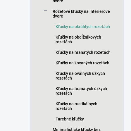
n
dvere
e
Rozetové kľučky na interiérové
l
dvere
Kľučky na okrúhlych rozetách
Kľučky na obdĺžnikových
rozetách
Kľučky na hranatých rozetách
Kľučky na kovaných rozetách
Kľučky na oválnych úzkych
rozetách
Kľučky na hranatých úzkych
rozetách
Kľučky na rustikálnych
rozetách
Farebné kľučky
Minimalistické kľučky bez