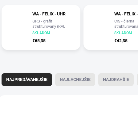
WA - FELIX - UHR
WA - FELIX 
GRS - grafit
CIS - čierna
štruktúrovaný (RAL
štruktúrovan
7021)
9005)
SKLADOM
SKLADOM
€65,35
€42,35
R
a
NAJPREDÁVANEJŠIE
NAJLACNEJŠIE
NAJDRAHŠIE
d
e
n
V
i
ý
e
p
p
i
r
s
o
p