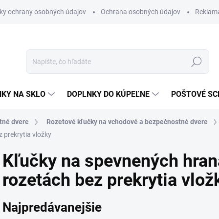
ky ochrany osobných údajov
Ochrana osobných údajov
Reklam
Hľadať
KY NA SKLO
DOPLNKY DO KÚPEĽNE
POŠTOVÉ S
tné dvere
Rozetové kľučky na vchodové a bezpečnostné dvere
 prekrytia vložky
Kľučky na spevnených hran
rozetách bez prekrytia vlož
Najpredávanejšie