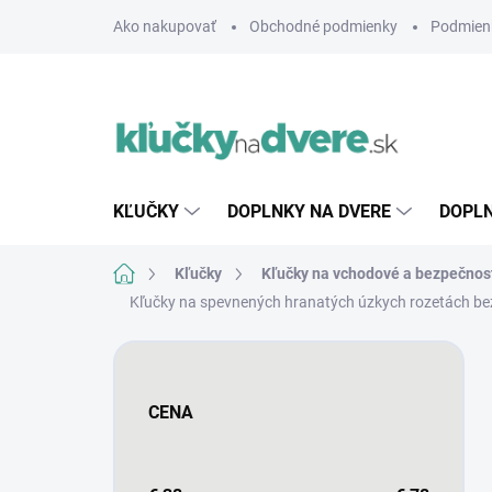
Prejsť
Ako nakupovať
Obchodné podmienky
Podmien
na
obsah
KĽUČKY
DOPLNKY NA DVERE
DOPLN
Domov
Kľučky
Kľučky na vchodové a bezpečnos
Kľučky na spevnených hranatých úzkych rozetách bez
B
o
č
CENA
n
ý
p