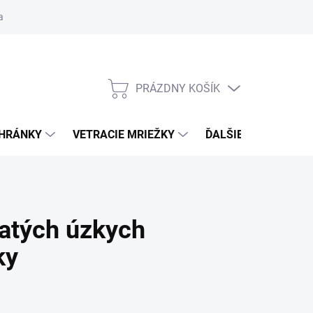
ačné podmienky
Blog
Moja objednávka
Odstúpenie od zmlu
PRÁZDNY KOŠÍK
NÁKUPNÝ
KOŠÍK
CHRÁNKY
VETRACIE MRIEŽKY
ĎALŠIE DOPLNKY
atých úzkych
ky