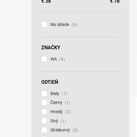
a
€
38
€
78
n
e
l
Na sklade
9
ZNAČKY
WA
9
ODTIEŇ
Biely
1
Čierny
1
Hnedý
2
Sivý
1
Strieborný
3