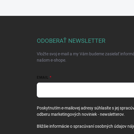
Z
á
p
ä
ODOBERAŤ NEWSLETTER
t
i
Vložte svoj e-mail a my Vám budeme zasielať inform
e
našom e-shope.
EMAIL
Poskytnutím e-mailovej adresy súhlasíte s jej spracú
odberu marketingových noviniek - newsletterov.
Bližšie informácie o spracúvaní osobných údajov náj