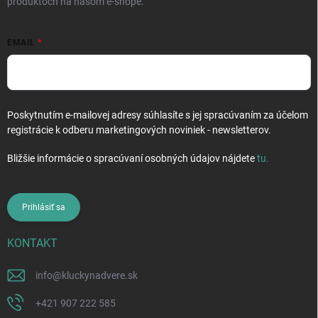
produktoch na našom e-shope.
EMAIL
Poskytnutím e-mailovej adresy súhlasíte s jej spracúvaním za účelom
registrácie k odberu marketingových noviniek - newsletterov.
Bližšie informácie o spracúvaní osobných údajov nájdete
tu
.
Prihlásiť sa
KONTAKT
info
@
kluckynadvere.sk
+421 907 222 585