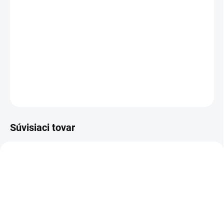
TYP OTVORU
−
+
Pridať do košíka
DETAILNÉ INFORMÁCIE
OPÝTAŤ SA
STRÁŽIŤ
Súvisiaci tovar