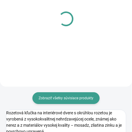
SKLADOM
SKLADOM
MP - AKUMULÁTOROVÝ
PL - Univerzálne mazivo
12 V VŔTACÍ
PECOL BIO P55
SKRUTKOVAČ S
€10,46
PRÍKLEPOM
€83,64
€8,50 bez DPH
€68 bez DPH
Do košíka
Do košíka
Zobraziť všetky súvisiace produkty
Rozetová kľučka na interiérové dvere s okrúhlou rozetou je
vyrobená z vysokokvalitnej nehrdzavejúcej ocele, známej ako
nerez a z materiálov vysokej kvality – mosadz, zliatina zinku a je
povrchovo upravená.