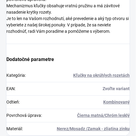
Mechanizmus kľučky obsahuje vratnú pružinu a má závitové
nasadenie krytky rozety.
Je to len na Vašom rozhodnutí, aké prevedenie a aký typ otvoru si
vyberiete z našej širokej ponuky. V prípade, že sa neviete
rozhodnúť, radi Vám poradíme a pomôžeme s výberom.
Dodatočné parametre
Kategória
:
Kľučky na okrúhlych rozetách
EAN
:
Zvoľte variant
Odtieň
:
Kombinovaný
Povrchová úprava
:
Čierna matná/Chróm lesklý
Materiál
:
Nerez/Mosadz /Zamak - zliatina zinku