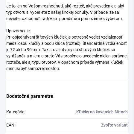
Je to len na Vašom rozhodnutí, akú rozteč, aké prevedenie a aký
typ otvoru si vyberiete z našej širokej ponuky. V prípade, že sa
neviete rozhodnúť, radi Vám poradíme a pomôžeme s výberom.
Upozornenie:
Pri objednávaní štítových kľučiek je potrebné vedieť vzdialenosť
medzi osou kľučky a osou kľúča (rozteč). Štandardná vzdialenosť
je 72 alebo 90 mm. Takisto aj otvory do štítových kľučiek sú
vyrážané na mieru a preto Vás prosíme o uvedenie nielen správnej
rozteče, ale aj typu otvorov. V opačnom prípade výmena kľučiek
nemusí byť samozrejmosťou.
Dodatočné parametre
Kategória
:
Kľučky na kovaných štítoch
EAN
:
Zvoľte variant