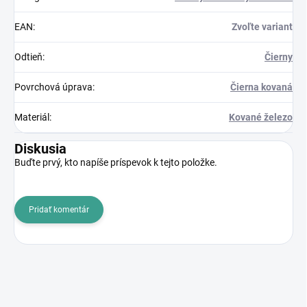
EAN
:
Zvoľte variant
Odtieň
:
Čierny
Povrchová úprava
:
Čierna kovaná
Materiál
:
Kované železo
Diskusia
Buďte prvý, kto napíše príspevok k tejto položke.
Pridať komentár