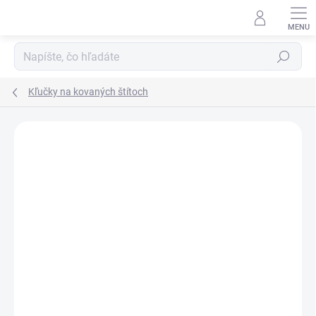
Prejsť
na
obsah
Hľadať
Kľučky na kovaných štítoch
Neohodnotené
Podrobnosti hodnotenia
ZNAČKA:
LR