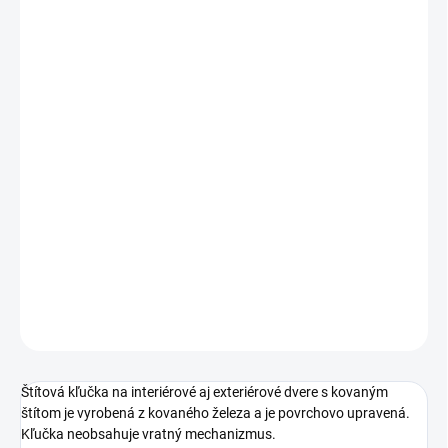
cena:
PREVEDENIE
TYP OTVORU
ROZTEČ
−
+
Pridať do košíka
DETAILNÉ INFORMÁCIE
OPÝTAŤ SA
STRÁŽIŤ
Štítová kľučka na interiérové aj exteriérové dvere s kovaným
štítom je vyrobená z kovaného železa a je povrchovo upravená.
Kľučka neobsahuje vratný mechanizmus.