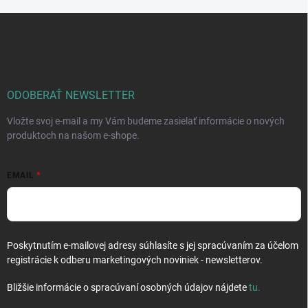
Z
á
p
ä
t
i
ODOBERAŤ NEWSLETTER
e
Vložte svoj e-mail a my Vám budeme zasielať informácie o nových
produktoch na našom e-shope.
EMAIL
Poskytnutím e-mailovej adresy súhlasíte s jej spracúvaním za účelom
registrácie k odberu marketingových noviniek - newsletterov.
Bližšie informácie o spracúvaní osobných údajov nájdete
tu
.