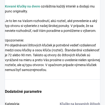
Kované kľučky na dvere
ozvláštnia každý interiér a dodajú mu
punc originality.
Je to len na Vašom rozhodnutí, akú rozteč, aké prevedenie a aký
typ otvoru si vyberiete z našej širokej ponuky. V prípade, že sa
neviete rozhodnúť, radi Vám poradíme a pomôžeme s výberom.
Upozornenie:
Pri objednávaní štítových kľučiek je potrebné vedieť vzdialenosť
medzi osou kľučky a osou kľúča (rozteč). Štandardná vzdialenosť
je 72 alebo 90 mm. Takisto aj otvory do štítových kľučiek sú
vyrážané na mieru a preto Vás prosíme o uvedenie nielen správnej
rozteče, ale aj typu otvorov. V opačnom prípade výmena kľučiek
nemusí byť samozrejmosťou.
Dodatočné parametre
Kategória
:
Kľučky na kovaných štítoch