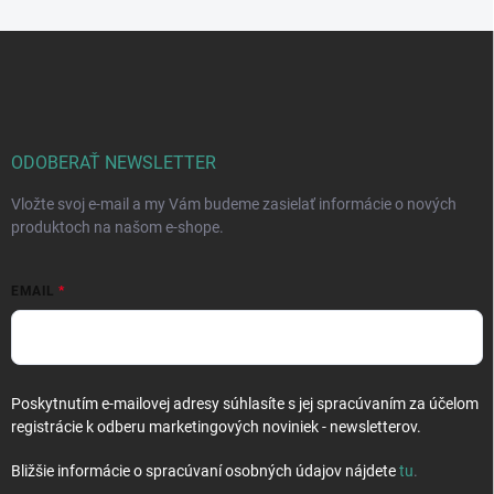
Z
á
p
ä
t
i
ODOBERAŤ NEWSLETTER
e
Vložte svoj e-mail a my Vám budeme zasielať informácie o nových
produktoch na našom e-shope.
EMAIL
Poskytnutím e-mailovej adresy súhlasíte s jej spracúvaním za účelom
registrácie k odberu marketingových noviniek - newsletterov.
Bližšie informácie o spracúvaní osobných údajov nájdete
tu
.