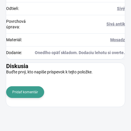
Odtieň
:
Sivý
Povrchová
Sivá antik
úprava
:
Materiál
:
Mosadz
Dodanie
:
Onedlho opäť skladom. Dodaciu lehotu si overte.
Diskusia
Buďte prvý, kto napíše príspevok k tejto položke.
Pridať komentár