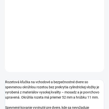
cena:
PREVEDENIE
TYP OTVORU
−
+
Pridať do košíka
DETAILNÉ INFORMÁCIE
OPÝTAŤ SA
STRÁŽIŤ
Rozetová kľučka na vchodové a bezpečnostné dvere so
spevnenou okrúhlou rozetou bez prekrytia cylindrickej vložky je
vyrobená z materiálov vysokej kvality – mosadz a je povrchovo
upravená. Okrúhla rozeta má priemer 52 mm a hrúbku 11 mm.
Spevnené kovanie vyvinuté pre dvere, kde sa nevyžaduje