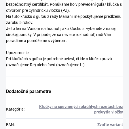
bezpečnostný certifikát. Ponúkame ho v prevedení guľa/ kľučka s
otvorom pre cylindrickú vložku (PZ).
Na túto kľučku s guľou z rady Mariani line poskytujeme predĺženú
záruku 5 rokov.
Je to len na Vašom rozhodnutí, akú kľučku si vyberiete z našej
širokej ponuky. V prípade, že sa neviete rozhodnúť, radi Vám
poradíme a pomôžeme s výberom.
Upozornenie:
Pri kľučkách s guľou je potrebné uviesť, či ide o kľučku pravú
(označujeme Re) alebo ľavú (označujeme Li).
Dodatočné parametre
Kľučky na spevnených okrúhlych rozetách bez
Kategória
:
prekrytia vložky
EAN
:
Zvoľte variant