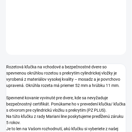
−
+
Pridať do košíka
DETAILNÉ INFORMÁCIE
OPÝTAŤ SA
STRÁŽIŤ
Rozetová kľučka na vchodové a bezpečnostné dvere so
spevnenou okrúhlou rozetou s prekrytím cylindrickej vložky je
vyrobená z materiálov vysokej kvality – mosadz a je povrchovo
upravená. Okrúhla rozeta má priemer 52 mm a hrúbku 11 mm.
Spevnené kovanie vyvinuté pre dvere, kde sa nevyžaduje
bezpečnostný certifikát. Ponúkame ho v prevedení kľučka/ kľučka
s otvorom pre cylindrickú vložku s prekrytím (PZ PLUS).
Na túto kľučku z rady Mariani line poskytujeme predĺženú záruku
5 rokov.
Je to len na Vašom rozhodnutí, akú kľučku si vyberiete z našej