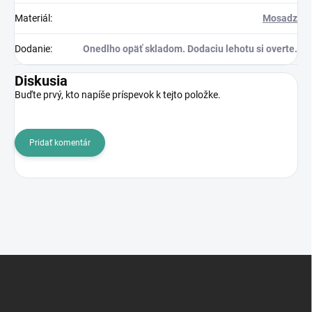
Materiál
:
Mosadz
Dodanie
:
Onedlho opäť skladom. Dodaciu lehotu si overte.
Diskusia
Buďte prvý, kto napíše príspevok k tejto položke.
Pridať komentár
Z
á
p
ä