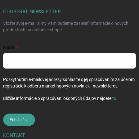
t
i
ODOBERAŤ NEWSLETTER
e
Vložte svoj e-mail a my Vám budeme zasielať informácie o nových
produktoch na našom e-shope.
EMAIL
Poskytnutím e-mailovej adresy súhlasíte s jej spracúvaním za účelom
registrácie k odberu marketingových noviniek - newsletterov.
Bližšie informácie o spracúvaní osobných údajov nájdete
tu
.
Prihlásiť sa
KONTAKT