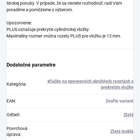
širokej ponuky. V prípade, že sa neviete rozhodnúť, radi Vám
poradíme a pomôžeme s výberom.
Upozornenie:
PLUS označuje prekrytie cylindrickej vložky.
Maximálny rozmer vnútra rozety PLUS pre vložku je 13 mm.
Dodatočné parametre
Kľučky na spevnených okrúhlych rozetách s
Kategória
:
prekrytím vložky
EAN
:
Zvoľte variant
Odtieň
:
Zlatý
Povrchová
Zlatá lesklá
úprava
: