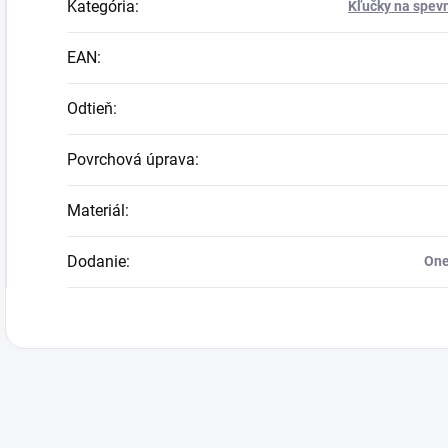
Kategória
:
Kľučky na spevn
EAN
:
Odtieň
:
Povrchová úprava
:
Materiál
:
Dodanie
:
One