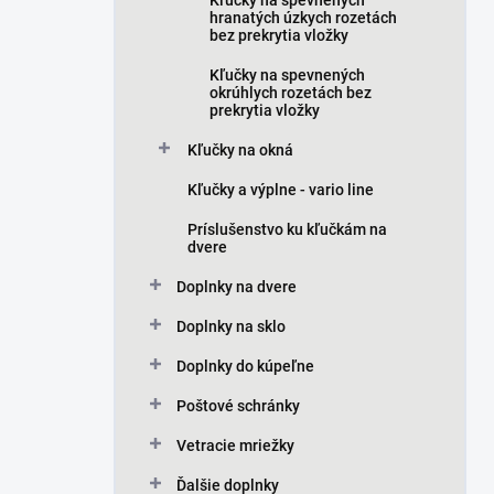
Kľučky na spevnených
hranatých úzkych rozetách
bez prekrytia vložky
Kľučky na spevnených
okrúhlych rozetách bez
prekrytia vložky
Kľučky na okná
Kľučky a výplne - vario line
Príslušenstvo ku kľučkám na
dvere
Doplnky na dvere
Doplnky na sklo
Doplnky do kúpeľne
Poštové schránky
Vetracie mriežky
Ďalšie doplnky