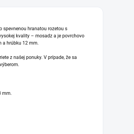
o spevnenou hranatou rozetou s
 vysokej kvality – mosadz a je povrchovo
m a hrúbku 12 mm.
iete z našej ponuky. V prípade, že sa
 výberom.
13 mm.