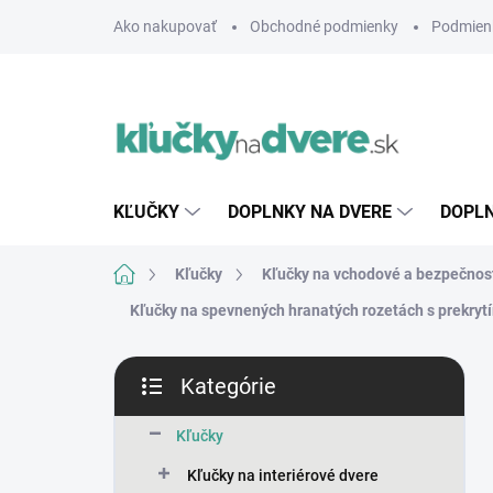
Prejsť
Ako nakupovať
Obchodné podmienky
Podmien
na
obsah
KĽUČKY
DOPLNKY NA DVERE
DOPLN
Domov
Kľučky
Kľučky na vchodové a bezpečnos
Kľučky na spevnených hranatých rozetách s prekryt
B
Kategórie
o
Preskočiť
č
kategórie
n
Kľučky
ý
Kľučky na interiérové dvere
p