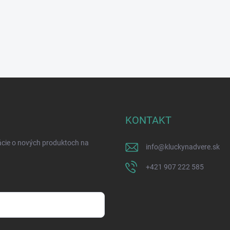
KONTAKT
ácie o nových produktoch na
info
@
kluckynadvere.sk
+421 907 222 585