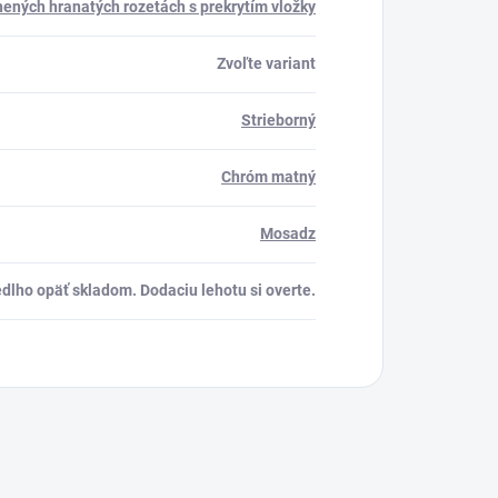
ených hranatých rozetách s prekrytím vložky
Zvoľte variant
Strieborný
Chróm matný
Mosadz
dlho opäť skladom. Dodaciu lehotu si overte.