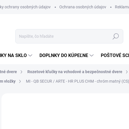
ky ochrany osobných údajov
Ochrana osobných údajov
Reklam
Hľadať
KY NA SKLO
DOPLNKY DO KÚPEĽNE
POŠTOVÉ S
tné dvere
Rozetové kľučky na vchodové a bezpečnostné dvere
ím vložky
MI - QB SECUR / ARTE - HR PLUS
CHM - chróm matný (CS
Neohodnotené
Podrobnosti hodnotenia
ZNAČKA
od
od