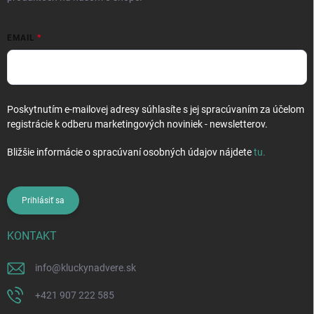
EMAIL
Poskytnutím e-mailovej adresy súhlasíte s jej spracúvaním za účelom
registrácie k odberu marketingových noviniek - newsletterov.
Bližšie informácie o spracúvaní osobných údajov nájdete
tu
.
Prihlásiť sa
KONTAKT
info
@
kluckynadvere.sk
+421 907 222 585