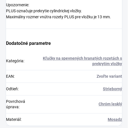
Upozornenie:
PLUS označuje prekrytie cylindrickej vložky.
Maximálny rozmer vnútra rozety PLUS pre vložku je 13 mm.
Dodatočné parametre
Kľučky na spevnených hranatých rozetách s
Kategória
:
prekrytím vložky
EAN
:
Zvoľte variant
Odtieň
:
Strieborný
Povrchová
Chróm lesklý
úprava
:
Materiál
:
Mosadz