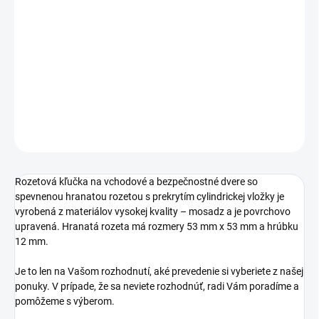
TYP OTVORU
−
+
Pridať do košíka
DETAILNÉ INFORMÁCIE
OPÝTAŤ SA
STRÁŽIŤ
Rozetová kľučka na vchodové a bezpečnostné dvere so
spevnenou hranatou rozetou s prekrytím cylindrickej vložky je
vyrobená z materiálov vysokej kvality – mosadz a je povrchovo
upravená. Hranatá rozeta má rozmery 53 mm x 53 mm a hrúbku
12 mm.
Je to len na Vašom rozhodnutí, aké prevedenie si vyberiete z našej
ponuky. V prípade, že sa neviete rozhodnúť, radi Vám poradíme a
pomôžeme s výberom.