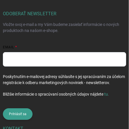
ä
t
i
ODOBERAŤ NEWSLETTER
e
Vložte svoj e-mail a my Vám budeme zasielať informácie o nových
produktoch na našom e-shope.
EMAIL
Poskytnutím e-mailovej adresy súhlasíte s jej spracúvaním za účelom
registrácie k odberu marketingových noviniek - newsletterov.
Bližšie informácie o spracúvaní osobných údajov nájdete
tu
.
Prihlásiť sa
KONTAKT