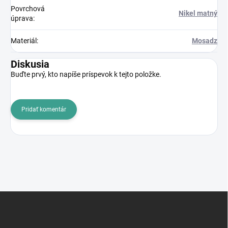
Povrchová
Nikel matný
úprava
:
Materiál
:
Mosadz
Diskusia
Buďte prvý, kto napíše príspevok k tejto položke.
Pridať komentár
Z
á
p