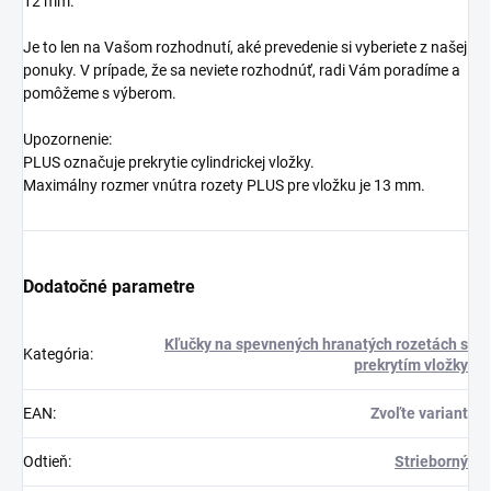
12 mm.
Je to len na Vašom rozhodnutí, aké prevedenie si vyberiete z našej
ponuky. V prípade, že sa neviete rozhodnúť, radi Vám poradíme a
pomôžeme s výberom.
Upozornenie:
PLUS označuje prekrytie cylindrickej vložky.
Maximálny rozmer vnútra rozety PLUS pre vložku je 13 mm.
Dodatočné parametre
Kľučky na spevnených hranatých rozetách s
Kategória
:
prekrytím vložky
EAN
:
Zvoľte variant
Odtieň
:
Strieborný