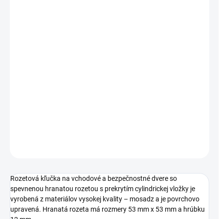
Jednotková
SKLADOM
cena:
PREVEDENIE
TYP OTVORU
−
+
Pridať do košíka
DETAILNÉ INFORMÁCIE
OPÝTAŤ SA
STRÁŽIŤ
Rozetová kľučka na vchodové a bezpečnostné dvere so
spevnenou hranatou rozetou s prekrytím cylindrickej vložky je
vyrobená z materiálov vysokej kvality – mosadz a je povrchovo
upravená. Hranatá rozeta má rozmery 53 mm x 53 mm a hrúbku