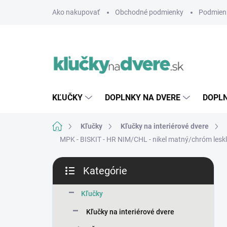
Prejsť
Ako nakupovať
Obchodné podmienky
Podmien
na
obsah
KĽUČKY
DOPLNKY NA DVERE
DOPLN
Domov
Kľučky
Kľučky na interiérové dvere
MPK - BISKIT - HR
NIM/CHL - nikel matný/chróm lesk
B
Kategórie
o
Preskočiť
č
kategórie
n
Kľučky
ý
Kľučky na interiérové dvere
p