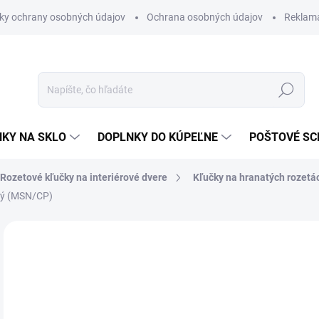
ky ochrany osobných údajov
Ochrana osobných údajov
Reklam
Hľadať
KY NA SKLO
DOPLNKY DO KÚPEĽNE
POŠTOVÉ S
Rozetové kľučky na interiérové dvere
Kľučky na hranatých rozetá
lý (MSN/CP)
Neohodnotené
Podrobnosti hodnotenia
ZNAČKA
od
od