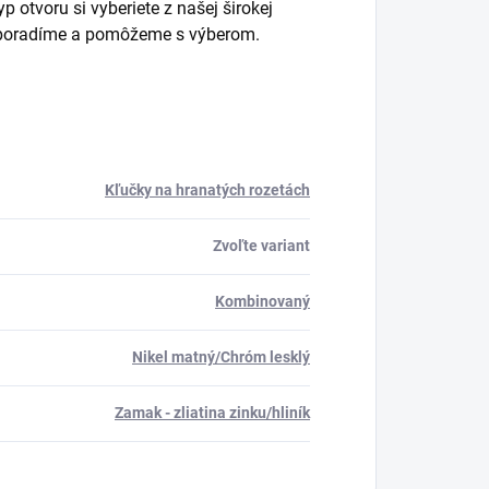
 otvoru si vyberiete z našej širokej
m poradíme a pomôžeme s výberom.
Kľučky na hranatých rozetách
Zvoľte variant
Kombinovaný
Nikel matný/Chróm lesklý
Zamak - zliatina zinku/hliník