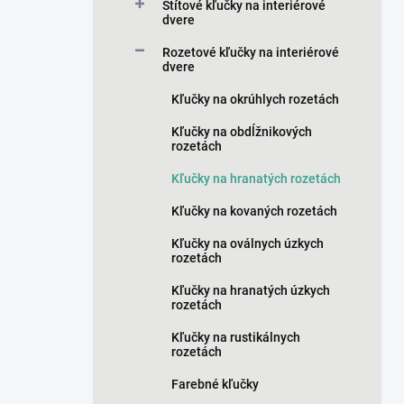
a
Štítové kľučky na interiérové
n
dvere
e
Rozetové kľučky na interiérové
l
dvere
Kľučky na okrúhlych rozetách
Kľučky na obdĺžnikových
rozetách
Kľučky na hranatých rozetách
Kľučky na kovaných rozetách
Kľučky na oválnych úzkych
rozetách
Kľučky na hranatých úzkych
rozetách
Kľučky na rustikálnych
rozetách
Farebné kľučky