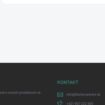
KONTAKT
ácie o nových produktoch na
info
@
kluckynadvere.sk
+421 907 222 585