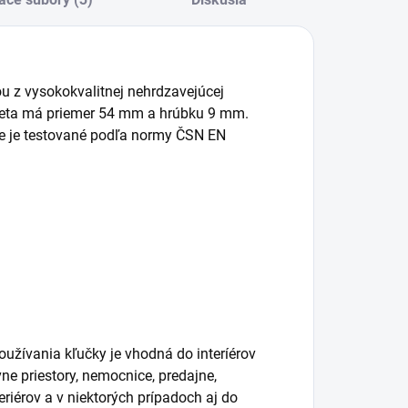
ou z vysokokvalitnej nehrdzavejúcej
ozeta má priemer 54 mm a hrúbku 9 mm.
ie je testované podľa normy ČSN EN
oužívania kľučky je vhodná do interíérov
ne priestory, nemocnice, predajne,
eriérov a v niektorých prípadoch aj do