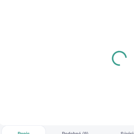
SKLADOM
SKLADOM
MPK - Profi
PL -
Šablóna
Univerzálne
mazivo PECOL
€125,46
BIO P55
€10,46
€102 bez DPH
€8,50 bez DPH
€
Do košíka
Do košíka
Popis
Podobné (9)
Súvisi