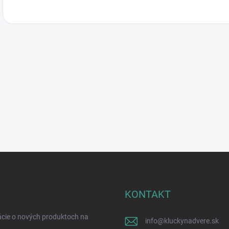
KONTAKT
ácie o nových produktoch na
info
@
kluckynadvere.sk