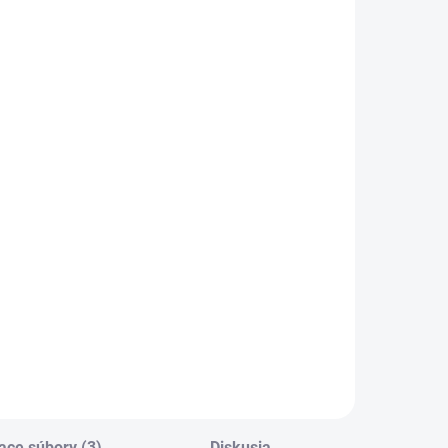
SKLADOM
MP -
AKUMULÁTOROVÝ
12 V VŔTACÍ
SKRUTKOVAČ S
€83,64
PRÍKLEPOM
68 bez DPH
Do košíka
ace súbory (3)
Diskusia