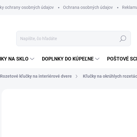
ky ochrany osobných údajov
Ochrana osobných údajov
Reklam
Hľadať
KY NA SKLO
DOPLNKY DO KÚPEĽNE
POŠTOVÉ S
Rozetové kľučky na interiérové dvere
Kľučky na okrúhlych rozetá
Neohodnotené
Podrobnosti hodnotenia
ZNAČKA
od
od
Jedn
ZVO