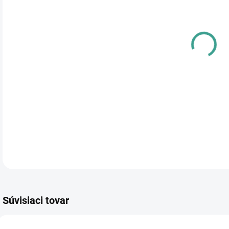
cena
PRE
TYP
DETA
Súvisiaci tovar