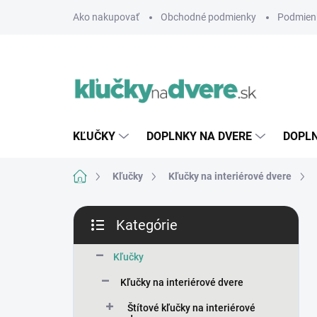
Prejsť
Ako nakupovať
Obchodné podmienky
Podmien
na
obsah
KĽUČKY
DOPLNKY NA DVERE
DOPLN
Domov
Kľučky
Kľučky na interiérové dvere
B
Kategórie
o
Preskočiť
č
kategórie
n
Kľučky
ý
Kľučky na interiérové dvere
p
a
Štítové kľučky na interiérové