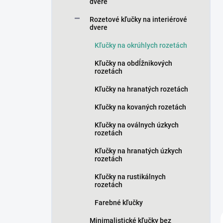
n
dvere
e
Rozetové kľučky na interiérové
l
dvere
Kľučky na okrúhlych rozetách
Kľučky na obdĺžnikových
rozetách
Kľučky na hranatých rozetách
Kľučky na kovaných rozetách
Kľučky na oválnych úzkych
rozetách
Kľučky na hranatých úzkych
rozetách
Kľučky na rustikálnych
rozetách
Farebné kľučky
Minimalistické kľučky bez