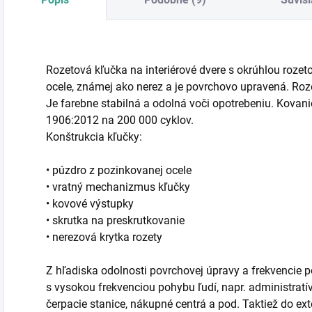
Rozetová kľučka na interiérové dvere s okrúhlou rozet
ocele, známej ako nerez a je povrchovo upravená. R
Je farebne stabilná a odolná voči opotrebeniu. Kovan
1906:2012 na 200 000 cyklov.
Konštrukcia kľučky:
• púzdro z pozinkovanej ocele
• vratný mechanizmus kľučky
• kovové výstupky
• skrutka na preskrutkovanie
• nerezová krytka rozety
Z hľadiska odolnosti povrchovej úpravy a frekvencie p
s vysokou frekvenciou pohybu ľudí, napr. administratív
čerpacie stanice, nákupné centrá a pod. Taktiež do ext