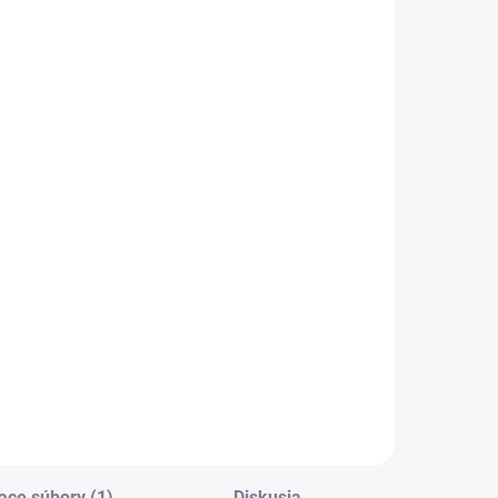
SKLADOM
L -
niverzálne
mazivo PECOL
BIO P55
€10,46
8,50 bez DPH
Do košíka
ace súbory (1)
Diskusia