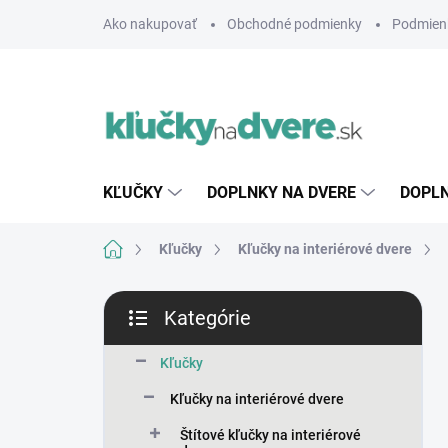
Prejsť
Ako nakupovať
Obchodné podmienky
Podmien
na
obsah
KĽUČKY
DOPLNKY NA DVERE
DOPLN
Domov
Kľučky
Kľučky na interiérové dvere
B
Kategórie
o
Preskočiť
č
kategórie
n
Kľučky
ý
Kľučky na interiérové dvere
p
a
Štítové kľučky na interiérové