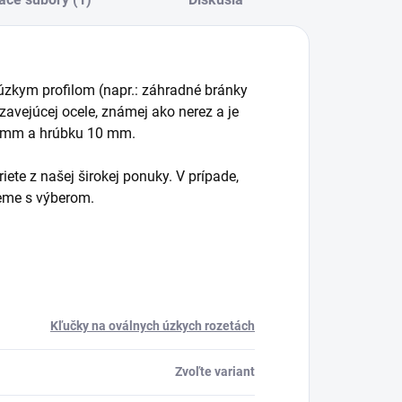
úzkym profilom (napr.: záhradné bránky
zavejúcej ocele, známej ako nerez a je
 mm a hrúbku 10 mm.
iete z našej širokej ponuky. V prípade,
eme s výberom.
Kľučky na oválnych úzkych rozetách
Zvoľte variant