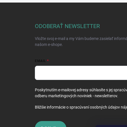
Z
á
p
ä
ODOBERAŤ NEWSLETTER
t
i
Vložte svoj e-mail a my Vám budeme zasielať inform
e
našom e-shope.
EMAIL
Poskytnutím e-mailovej adresy súhlasíte s jej spracú
odberu marketingových noviniek - newsletterov.
Bližšie informácie o spracúvaní osobných údajov náj