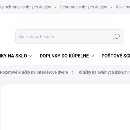
ky ochrany osobných údajov
Ochrana osobných údajov
Reklam
Hľadať
KY NA SKLO
DOPLNKY DO KÚPEĽNE
POŠTOVÉ S
Rozetové kľučky na interiérové dvere
Kľučky na oválnych úzkych 
Neohodnotené
Podrobnosti hodnotenia
ZNAČKA
od
od
Jedn
ZVO