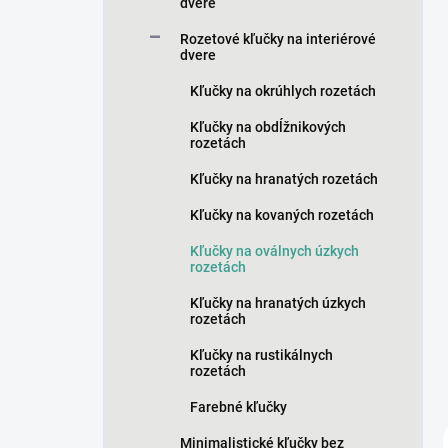
n
dvere
e
Rozetové kľučky na interiérové
l
dvere
Kľučky na okrúhlych rozetách
Kľučky na obdĺžnikových
rozetách
Kľučky na hranatých rozetách
Kľučky na kovaných rozetách
Kľučky na oválnych úzkych
rozetách
Kľučky na hranatých úzkych
rozetách
Kľučky na rustikálnych
rozetách
Farebné kľučky
Minimalistické kľučky bez