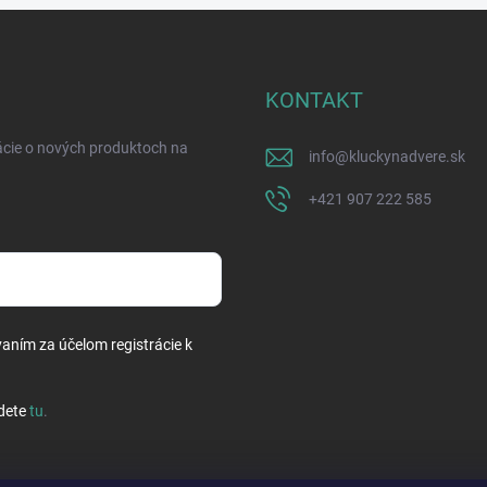
KONTAKT
ácie o nových produktoch na
info
@
kluckynadvere.sk
+421 907 222 585
vaním za účelom registrácie k
dete
tu
.