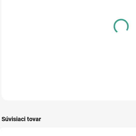
cena
PRE
TYP
DETA
Súvisiaci tovar