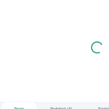
SKLADOM
SKLADOM
MPK - Profi
MP -
P
Šablóna
AKUMULÁTOROVÝ
U
12 V VŔTACÍ
€125,46
SKRUTKOVAČ S
€83,64
€102 bez DPH
PRÍKLEPOM
€68 bez DPH
€
Do košíka
Do košíka
Popis
Podobné (4)
Súvisi