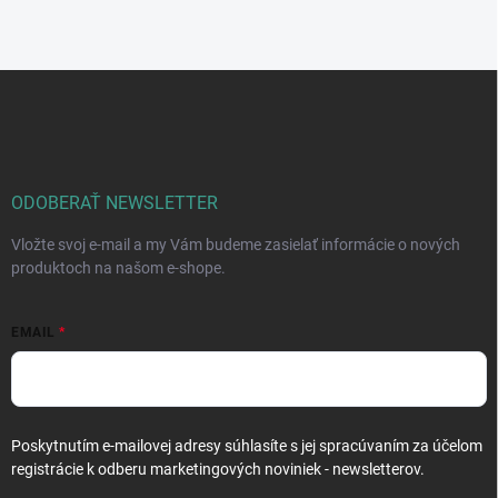
Z
á
p
ä
t
i
ODOBERAŤ NEWSLETTER
e
Vložte svoj e-mail a my Vám budeme zasielať informácie o nových
produktoch na našom e-shope.
EMAIL
Poskytnutím e-mailovej adresy súhlasíte s jej spracúvaním za účelom
registrácie k odberu marketingových noviniek - newsletterov.