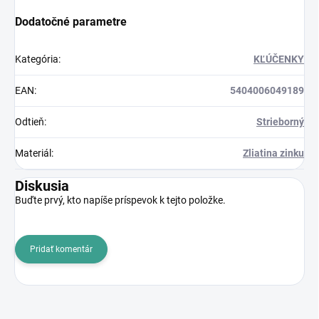
Dodatočné parametre
Kategória
:
KĽÚČENKY
EAN
:
5404006049189
Odtieň
:
Strieborný
Materiál
:
Zliatina zinku
Diskusia
Buďte prvý, kto napíše príspevok k tejto položke.
Pridať komentár