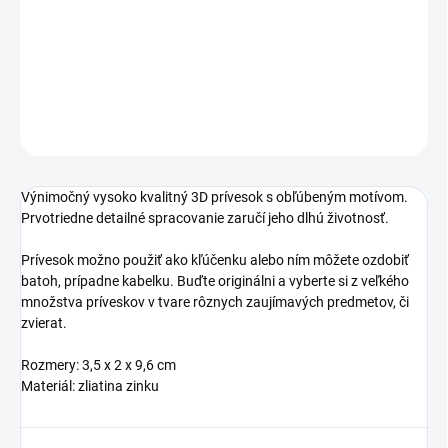
−
+
Pridať do košíka
DETAILNÉ INFORMÁCIE
OPÝTAŤ SA
STRÁŽIŤ
Výnimočný vysoko kvalitný 3D prívesok s obľúbeným motívom.
Prvotriedne detailné spracovanie zaručí jeho dlhú životnosť.
Prívesok možno použiť ako kľúčenku alebo ním môžete ozdobiť
batoh, prípadne kabelku. Buďte originálni a vyberte si z veľkého
množstva príveskov v tvare rôznych zaujímavých predmetov, či
zvierat.
Rozmery: 3,5 x 2 x 9,6 cm
Materiál: zliatina zinku