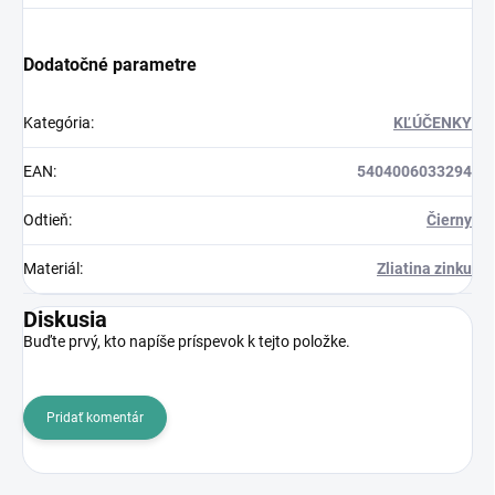
Dodatočné parametre
Kategória
:
KĽÚČENKY
EAN
:
5404006033294
Odtieň
:
Čierny
Materiál
:
Zliatina zinku
Diskusia
Buďte prvý, kto napíše príspevok k tejto položke.
Pridať komentár