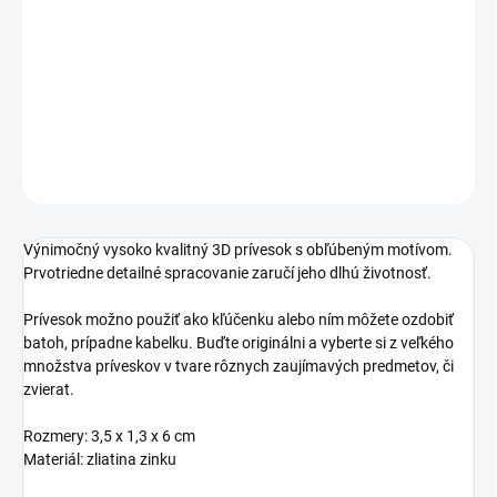
cena:
−
+
Pridať do košíka
DETAILNÉ INFORMÁCIE
OPÝTAŤ SA
STRÁŽIŤ
Výnimočný vysoko kvalitný 3D prívesok s obľúbeným motívom.
Prvotriedne detailné spracovanie zaručí jeho dlhú životnosť.
Prívesok možno použiť ako kľúčenku alebo ním môžete ozdobiť
batoh, prípadne kabelku. Buďte originálni a vyberte si z veľkého
množstva príveskov v tvare rôznych zaujímavých predmetov, či
zvierat.
Rozmery: 3,5 x 1,3 x 6 cm
Materiál: zliatina zinku