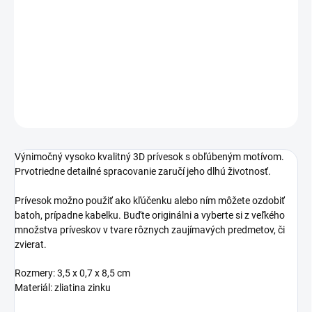
cena:
−
+
Pridať do košíka
DETAILNÉ INFORMÁCIE
OPÝTAŤ SA
STRÁŽIŤ
Výnimočný vysoko kvalitný 3D prívesok s obľúbeným motívom.
Prvotriedne detailné spracovanie zaručí jeho dlhú životnosť.
Prívesok možno použiť ako kľúčenku alebo ním môžete ozdobiť
batoh, prípadne kabelku. Buďte originálni a vyberte si z veľkého
množstva príveskov v tvare rôznych zaujímavých predmetov, či
zvierat.
Rozmery: 3,5 x 0,7 x 8,5 cm
Materiál: zliatina zinku