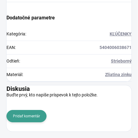
Dodatočné parametre
Kategória
:
KĽÚČENKY
EAN
:
5404006038671
Odtieň
:
Strieborný
Materiál
:
Zliatina zinku
Diskusia
Buďte prvý, kto napíše príspevok k tejto položke.
Pridať komentár