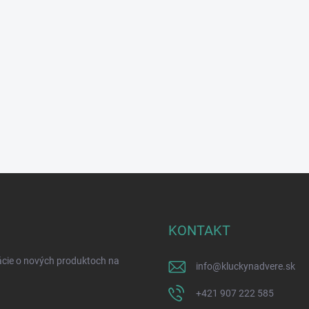
KONTAKT
ácie o nových produktoch na
info
@
kluckynadvere.sk
+421 907 222 585