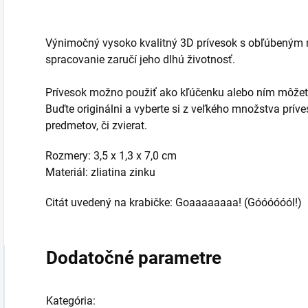
Výnimočný vysoko kvalitný 3D prívesok s obľúbeným m
spracovanie zaručí jeho dlhú životnosť.
Prívesok možno použiť ako kľúčenku alebo ním môžete
Buďte originálni a vyberte si z veľkého množstva prív
predmetov, či zvierat.
Rozmery: 3,5 x 1,3 x 7,0 cm
Materiál: zliatina zinku
Citát uvedený na krabičke: Goaaaaaaaa! (Góóóóóól!)
Dodatočné parametre
Kategória
: