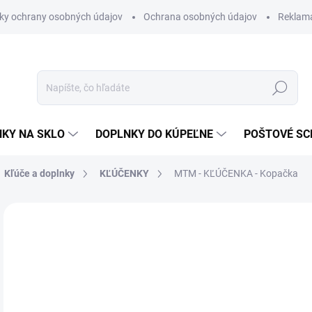
ky ochrany osobných údajov
Ochrana osobných údajov
Reklam
Hľadať
KY NA SKLO
DOPLNKY DO KÚPEĽNE
POŠTOVÉ S
Kľúče a doplnky
KĽÚČENKY
MTM - KĽÚČENKA - Kopačka
Neohodnotené
Podrobnosti hodnotenia
ZNAČKA
€1
€11
Jedn
SK