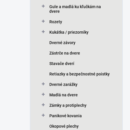
n
Gule a madlá ku kľučkám na
e
dvere
l
Rozety
Kukátka / priezorníky
Dverné závory
Zástrče na dvere
Stavače dverí
Retiazky a bezpečnostné poistky
Dverné zarážky
Madlá na dvere
Zámky a protiplechy
Panikové kovania
Okopové plechy