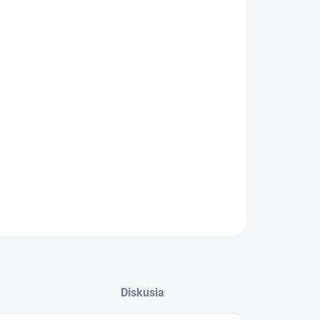
:
−
+
Pridať do košíka
ILNÉ INFORMÁCIE
OPÝTAŤ SA
STRÁŽIŤ
Diskusia