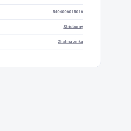
5404006015016
Strieborný
Zliatina zinku