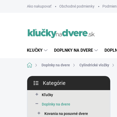
Prejsť
Ako nakupovať
Obchodné podmienky
Podmien
na
obsah
KĽUČKY
DOPLNKY NA DVERE
DOPLN
Domov
Doplnky na dvere
Cylindrické vložky
B
Kategórie
o
Preskočiť
č
kategórie
n
Kľučky
ý
Doplnky na dvere
p
a
Kovania na posuvné dvere