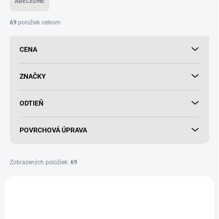
ABECEDNE
n
i
69
položiek celkom
e
p
CENA
r
o
d
ZNAČKY
u
k
ODTIEŇ
t
o
v
POVRCHOVÁ ÚPRAVA
Zobrazených položiek:
69
V
ý
p
i