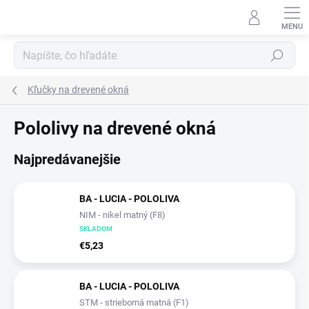
Prejsť
na
obsah
Hľadať
Kľučky na drevené okná
Pololivy na drevené okná
Najpredávanejšie
BA - LUCIA - POLOLIVA
NIM - nikel matný (F8)
SKLADOM
€5,23
BA - LUCIA - POLOLIVA
STM - strieborná matná (F1)