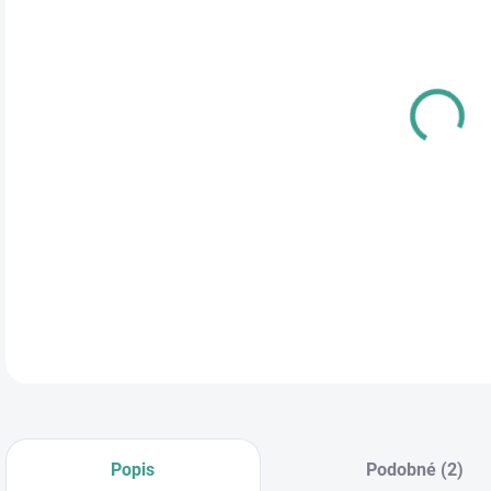
Jedn
SK
cena
TYP
DETA
Popis
Podobné (2)