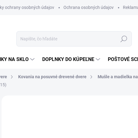
ky ochrany osobných údajov
Ochrana osobných údajov
Reklam
Hľadať
KY NA SKLO
DOPLNKY DO KÚPEĽNE
POŠTOVÉ S
vere
Kovania na posuvné drevené dvere
Mušle a madielka na
15)
Neohodnotené
Podrobnosti hodnotenia
ZNAČKA
€7
€51