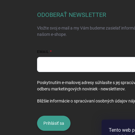
p
ä
ODOBERAŤ NEWSLETTER
t
i
Vložte svoj e-mail a my Vám budeme zasielať inform
e
našom e-shope.
EMAIL
Poskytnutím e-mailovej adresy súhlasíte s jej spracú
odberu marketingových noviniek - newsletterov.
Bližšie informácie o spracúvaní osobných údajov náj
Prihlásiť sa
Tento web p