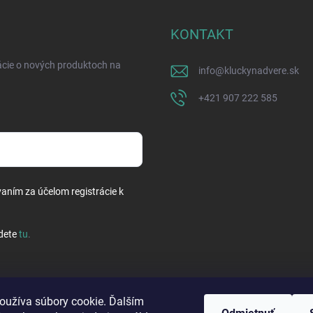
KONTAKT
ácie o nových produktoch na
info
@
kluckynadvere.sk
+421 907 222 585
vaním za účelom registrácie k
dete
tu
.
oužíva súbory cookie. Ďalším