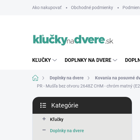
Prejsť
Ako nakupovať
Obchodné podmienky
Podmien
na
obsah
KĽUČKY
DOPLNKY NA DVERE
DOPLN
Domov
Doplnky na dvere
Kovania na posuvné d
PR - Mušľa bez otvoru 2648Z
CHM - chróm matný (E2
B
Kategórie
o
Preskočiť
č
kategórie
n
Kľučky
ý
Doplnky na dvere
p