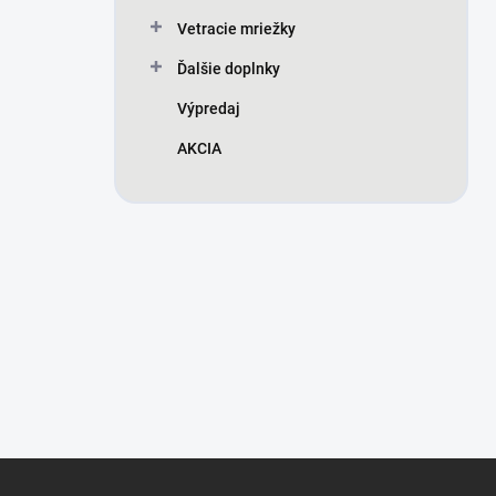
Vetracie mriežky
Ďalšie doplnky
Výpredaj
AKCIA
Z
á