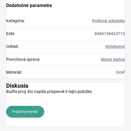
Dodatočné parametre
Kategória
:
Poštové schránky
EAN
:
8584138424713
Odtieň
:
Strieborný
Povrchová úprava
:
Nerez matná
Materiál
:
Oceľ
Diskusia
Buďte prvý, kto napíše príspevok k tejto položke.
Pridať komentár