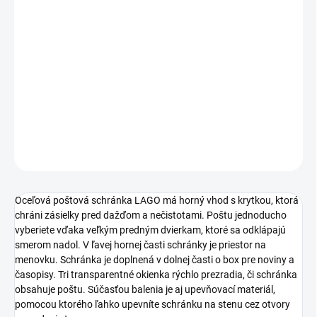
€31,28 bez DPH
Jednotková
SKLADOM
cena:
−
+
Pridať do košíka
DETAILNÉ INFORMÁCIE
OPÝTAŤ SA
STRÁŽIŤ
Oceľová poštová schránka LAGO má horný vhod s krytkou, ktorá
chráni zásielky pred dažďom a nečistotami. Poštu jednoducho
vyberiete vďaka veľkým predným dvierkam, ktoré sa odklápajú
smerom nadol. V ľavej hornej časti schránky je priestor na
menovku. Schránka je doplnená v dolnej časti o box pre noviny a
časopisy. Tri transparentné okienka rýchlo prezradia, či schránka
obsahuje poštu. Súčasťou balenia je aj upevňovací materiál,
pomocou ktorého ľahko upevníte schránku na stenu cez otvory