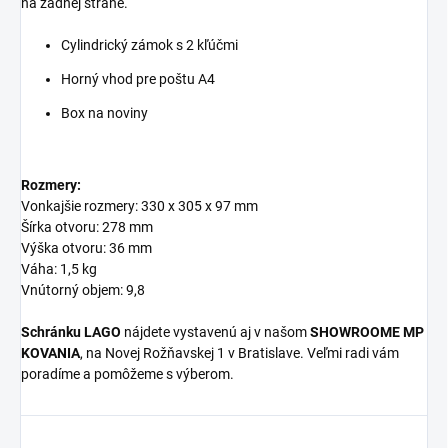
na zadnej strane.
Cylindrický zámok s 2 kľúčmi
Horný vhod pre poštu A4
Box na noviny
Rozmery:
Vonkajšie rozmery: 330 x 305 x 97 mm
Šírka otvoru: 278 mm
Výška otvoru: 36 mm
Váha: 1,5 kg
Vnútorný objem: 9,8
Schránku LAGO
nájdete vystavenú aj v našom
SHOWROOME MP
KOVANIA
, na Novej Rožňavskej 1 v Bratislave. Veľmi radi vám
poradíme a pomôžeme s výberom.