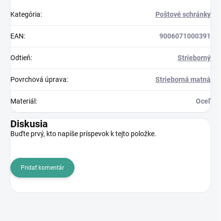
Kategória
:
Poštové schránky
EAN
:
9006071000391
Odtieň
:
Strieborný
Povrchová úprava
:
Strieborná matná
Materiál
:
Oceľ
Diskusia
Buďte prvý, kto napíše príspevok k tejto položke.
Pridať komentár