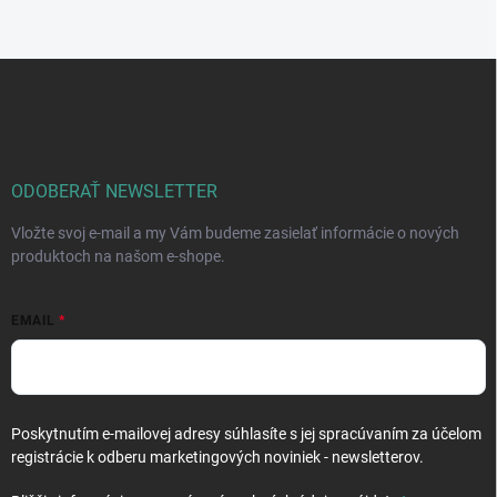
Z
á
p
ä
t
i
ODOBERAŤ NEWSLETTER
e
Vložte svoj e-mail a my Vám budeme zasielať informácie o nových
produktoch na našom e-shope.
EMAIL
Poskytnutím e-mailovej adresy súhlasíte s jej spracúvaním za účelom
registrácie k odberu marketingových noviniek - newsletterov.