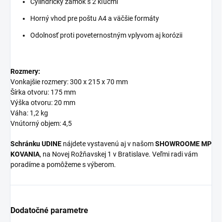
Cylindrický zámok s 2 kľúčmi
Horný vhod pre poštu A4 a väčšie formáty
Odolnosť proti poveternostným vplyvom aj korózii
Rozmery:
Vonkajšie rozmery: 300 x 215 x 70 mm
Šírka otvoru: 175 mm
Výška otvoru: 20 mm
Váha: 1,2 kg
Vnútorný objem: 4,5
Schránku UDINE
nájdete vystavenú aj v našom
SHOWROOME MP
KOVANIA
, na Novej Rožňavskej 1 v Bratislave. Veľmi radi vám
poradíme a pomôžeme s výberom.
Dodatočné parametre