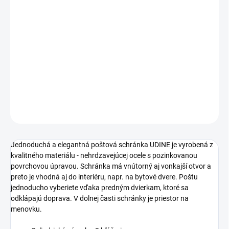
€17,26 bez DPH
Jednotková
MOMENTÁLNE NEDOSTUPNÉ
cena:
−
+
Pridať do košíka
DETAILNÉ INFORMÁCIE
OPÝTAŤ SA
STRÁŽIŤ
Jednoduchá a elegantná poštová schránka UDINE je vyrobená z
kvalitného materiálu - nehrdzavejúcej ocele s pozinkovanou
povrchovou úpravou. Schránka má vnútorný aj vonkajší otvor a
preto je vhodná aj do interiéru, napr. na bytové dvere. Poštu
jednoducho vyberiete vďaka predným dvierkam, ktoré sa
odklápajú doprava. V dolnej časti schránky je priestor na
menovku.