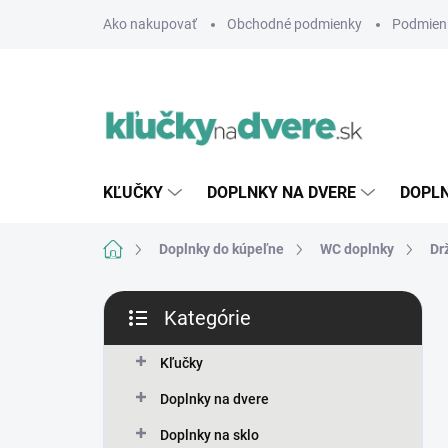
Prejsť
Ako nakupovať
Obchodné podmienky
Podmien
na
obsah
KĽUČKY
DOPLNKY NA DVERE
DOPLN
Domov
Doplnky do kúpeľne
WC doplnky
Dr
B
Kategórie
o
Preskočiť
č
kategórie
n
Kľučky
ý
Doplnky na dvere
p
a
Doplnky na sklo