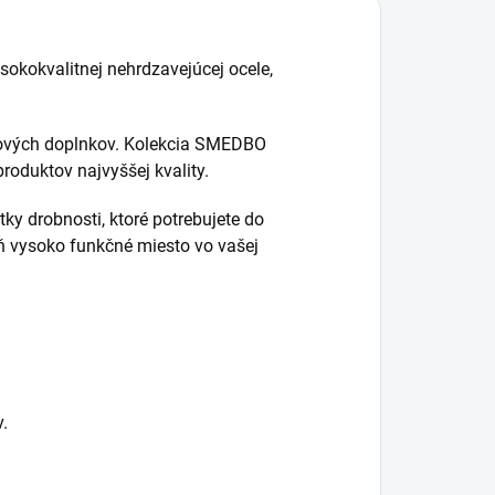
sokokvalitnej nehrdzavejúcej ocele,
ňových doplnkov. Kolekcia SMEDBO
duktov najvyššej kvality.
etky drobnosti, ktoré potrebujete do
eň vysoko funkčné miesto vo vašej
.