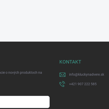
KONTAKT
ácie o nových produktoch na
info
@
kluckynadvere.sk
+421 907 222 585