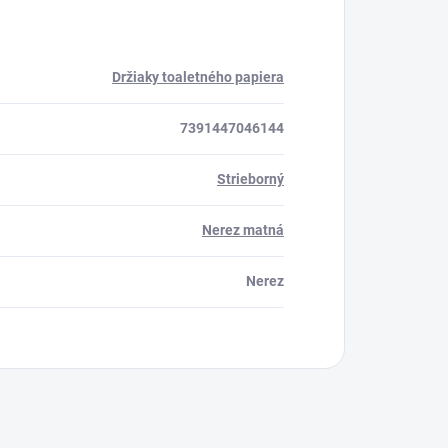
Držiaky toaletného papiera
7391447046144
Strieborný
Nerez matná
Nerez