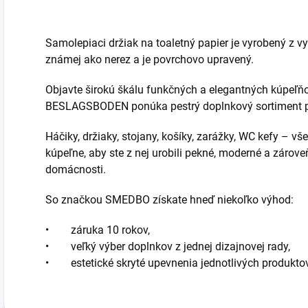
Samolepiaci držiak na toaletný papier je vyrobený z vy
známej ako nerez a je povrchovo upravený.
Objavte širokú škálu funkčných a elegantných kúpeľ
BESLAGSBODEN ponúka pestrý doplnkový sortiment pro
Háčiky, držiaky, stojany, košíky, zarážky, WC kefy – vš
kúpeľne, aby ste z nej urobili pekné, moderné a zárov
domácnosti.
So značkou SMEDBO získate hneď niekoľko výhod:
• záruka 10 rokov,
• veľký výber doplnkov z jednej dizajnovej rady,
• estetické skryté upevnenia jednotlivých produktov