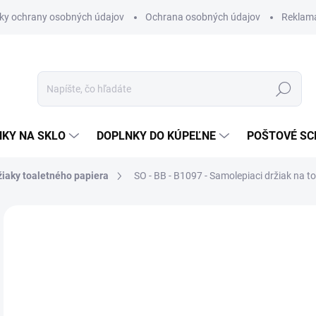
ky ochrany osobných údajov
Ochrana osobných údajov
Reklam
Hľadať
KY NA SKLO
DOPLNKY DO KÚPEĽNE
POŠTOVÉ S
žiaky toaletného papiera
SO - BB - B1097 - Samolepiaci držiak na t
Neohodnotené
Podrobnosti hodnotenia
ZNAČKA
€3
€22
Jedn
SK