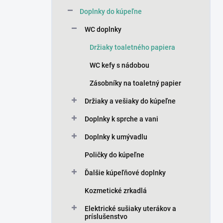
n
Doplnky do kúpeľne
e
l
WC doplnky
Držiaky toaletného papiera
WC kefy s nádobou
Zásobníky na toaletný papier
Držiaky a vešiaky do kúpeľne
Doplnky k sprche a vani
Doplnky k umývadlu
Poličky do kúpeľne
Ďalšie kúpeľňové doplnky
Kozmetické zrkadlá
Elektrické sušiaky uterákov a
príslušenstvo