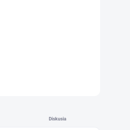
:
−
+
Pridať do košíka
ILNÉ INFORMÁCIE
OPÝTAŤ SA
STRÁŽIŤ
Diskusia