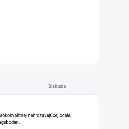
:
−
+
Pridať do košíka
ILNÉ INFORMÁCIE
OPÝTAŤ SA
STRÁŽIŤ
Diskusia
sokokvalitnej nehrdzavejúcej ocele,
lagsboden.