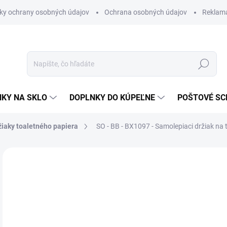
ky ochrany osobných údajov
Ochrana osobných údajov
Reklam
Hľadať
KY NA SKLO
DOPLNKY DO KÚPEĽNE
POŠTOVÉ S
žiaky toaletného papiera
SO - BB - BX1097 - Samolepiaci držiak na 
Neohodnotené
Podrobnosti hodnotenia
ZNAČKA
€3
€22
Jedn
SK