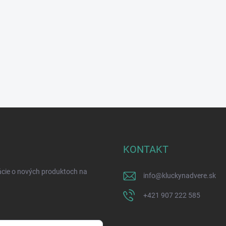
KONTAKT
ácie o nových produktoch na
info
@
kluckynadvere.sk
+421 907 222 585