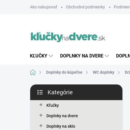
Prejsť
Ako nakupovať
Obchodné podmienky
Podmien
na
obsah
KĽUČKY
DOPLNKY NA DVERE
DOPLN
Domov
Doplnky do kúpeľne
WC doplnky
Dr
B
Kategórie
o
Preskočiť
č
kategórie
n
Kľučky
ý
Doplnky na dvere
p
a
Doplnky na sklo