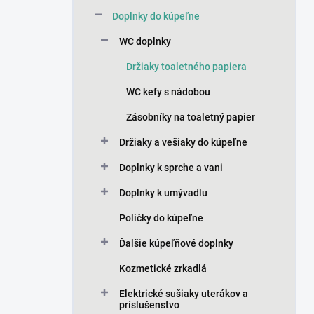
n
Doplnky do kúpeľne
e
l
WC doplnky
Držiaky toaletného papiera
WC kefy s nádobou
Zásobníky na toaletný papier
Držiaky a vešiaky do kúpeľne
Doplnky k sprche a vani
Doplnky k umývadlu
Poličky do kúpeľne
Ďalšie kúpeľňové doplnky
Kozmetické zrkadlá
Elektrické sušiaky uterákov a
príslušenstvo