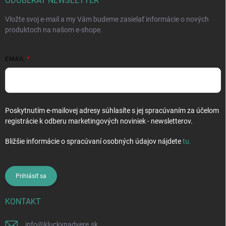
i
ODOBERAŤ NEWSLETTER
e
Vložte svoj e-mail a my Vám budeme zasielať informácie o nových
produktoch na našom e-shope.
EMAIL
Poskytnutím e-mailovej adresy súhlasíte s jej spracúvaním za účelom
registrácie k odberu marketingových noviniek - newsletterov.
Bližšie informácie o spracúvaní osobných údajov nájdete
tu
.
Prihlásiť sa
KONTAKT
info
@
kluckynadvere.sk