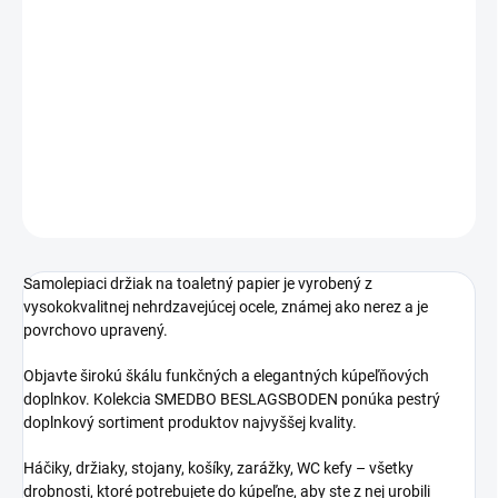
Jednotková
SKLADOM
cena:
−
+
Pridať do košíka
DETAILNÉ INFORMÁCIE
OPÝTAŤ SA
STRÁŽIŤ
Samolepiaci držiak na toaletný papier je vyrobený z
vysokokvalitnej nehrdzavejúcej ocele, známej ako nerez a je
povrchovo upravený.
Objavte širokú škálu funkčných a elegantných kúpeľňových
doplnkov. Kolekcia SMEDBO BESLAGSBODEN ponúka pestrý
doplnkový sortiment produktov najvyššej kvality.
Háčiky, držiaky, stojany, košíky, zarážky, WC kefy – všetky
drobnosti, ktoré potrebujete do kúpeľne, aby ste z nej urobili