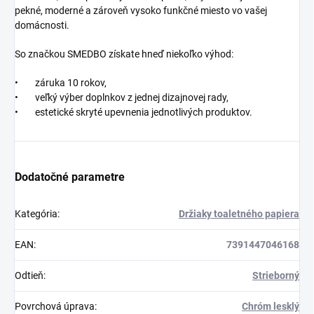
pekné, moderné a zároveň vysoko funkčné miesto vo vašej
domácnosti.
So značkou SMEDBO získate hneď niekoľko výhod:
• záruka 10 rokov,
• veľký výber doplnkov z jednej dizajnovej rady,
• estetické skryté upevnenia jednotlivých produktov.
Dodatočné parametre
Kategória
:
Držiaky toaletného papiera
EAN
:
7391447046168
Odtieň
:
Strieborný
Povrchová úprava
:
Chróm lesklý