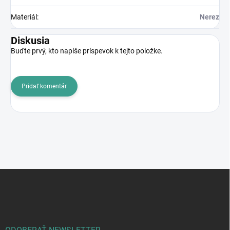
Materiál
:
Nerez
Diskusia
Buďte prvý, kto napíše príspevok k tejto položke.
Pridať komentár
Z
á
p
ä
t