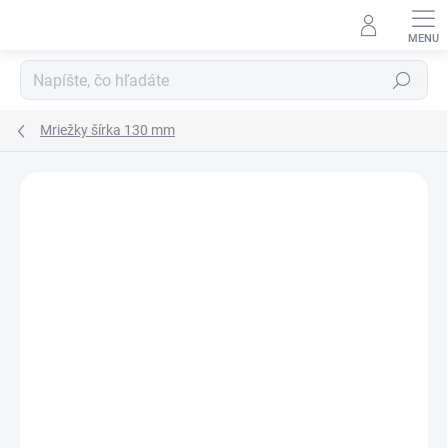
Prejsť
na
obsah
Hľadať
Mriežky šírka 130 mm
Neohodnotené
Podrobnosti hodnotenia
ZNAČKA:
SRL