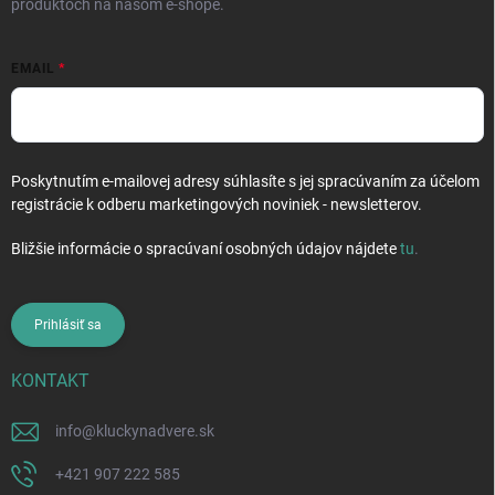
produktoch na našom e-shope.
EMAIL
Poskytnutím e-mailovej adresy súhlasíte s jej spracúvaním za účelom
registrácie k odberu marketingových noviniek - newsletterov.
Bližšie informácie o spracúvaní osobných údajov nájdete
tu
.
Prihlásiť sa
KONTAKT
info
@
kluckynadvere.sk
+421 907 222 585