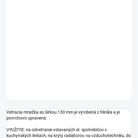
Jednotková
SKLADOM
cena:
DĹŽKA
ŠÍRKA
−
+
Pridať do košíka
DETAILNÉ INFORMÁCIE
OPÝTAŤ SA
STRÁŽIŤ
Vetracia mriežka so šírkou 130 mm je vyrobená z hliníka a je
povrchovo upravená.
VYUŽITIE: na odvetranie vstavaných el. spotrebičov v
kuchynských linkách, na kryty radiátorov, na vzduchotechniku, do