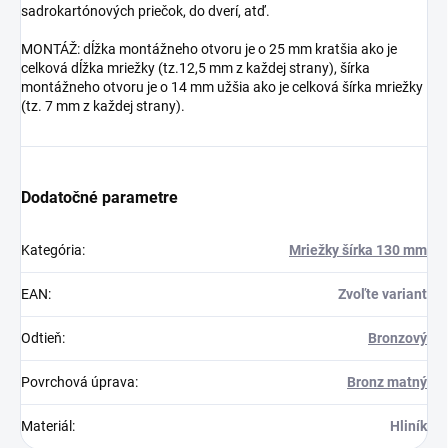
sadrokartónových priečok, do dverí, atď.
MONTÁŽ: dĺžka montážneho otvoru je o 25 mm kratšia ako je
celková dĺžka mriežky (tz.12,5 mm z každej strany), šírka
montážneho otvoru je o 14 mm užšia ako je celková šírka mriežky
(tz. 7 mm z každej strany).
Dodatočné parametre
Kategória
:
Mriežky šírka 130 mm
EAN
:
Zvoľte variant
Odtieň
:
Bronzový
Povrchová úprava
:
Bronz matný
Materiál
:
Hliník