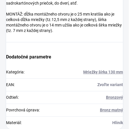
sadrokartónových priečok, do dverí, atď.
MONTÁŽ: dĺžka montážneho otvoru je o 25 mm kratšia ako je
celková dĺžka mriežky (tz.12,5 mm z každej strany), šírka
montážneho otvoru je o 14 mm užšia ako je celková šírka mriežky
(tz. 7 mm z každej strany).
Dodatočné parametre
Kategória
:
Mriežky šírka 130 mm
EAN
:
Zvoľte variant
Odtieň
:
Bronzový
Povrchová úprava
:
Bronz matný
Materiál
:
Hliník