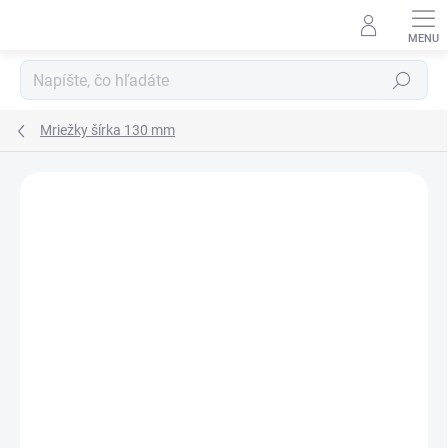
Prejsť
na
obsah
Hľadať
Mriežky šírka 130 mm
Neohodnotené
Podrobnosti hodnotenia
ZNAČKA:
SRL