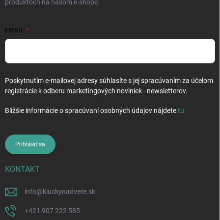
produktoch na našom e-shope.
EMAIL
Poskytnutím e-mailovej adresy súhlasíte s jej spracúvaním za účelom
registrácie k odberu marketingových noviniek - newsletterov.
Bližšie informácie o spracúvaní osobných údajov nájdete
tu
.
Prihlásiť sa
KONTAKT
info
@
kluckynadvere.sk
+421 907 222 585