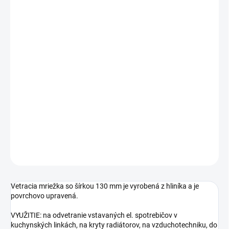
Jednotková
SKLADOM
cena:
DĹŽKA
ŠÍRKA
−
+
Pridať do košíka
DETAILNÉ INFORMÁCIE
OPÝTAŤ SA
STRÁŽIŤ
Vetracia mriežka so šírkou 130 mm je vyrobená z hliníka a je
povrchovo upravená.
VYUŽITIE: na odvetranie vstavaných el. spotrebičov v
kuchynských linkách, na kryty radiátorov, na vzduchotechniku, do