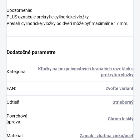
Upozornenie:
PLUS označuje prekrytie cylindrickej vložky.
Presah cylindrickej vložky od dverí môže byť maximálne 17 mm.
Dodatočné parametre
Kľučky na bezpečnostných hranatých rozetách s
Kategória
:
prekrytím vložky
EAN
:
Zvoľte variant
Odtieň
:
Strieborný
Povrchová
Chróm lesklý
úprava
:
Materiál
:
Zamak - zliatina zinku/oceľ