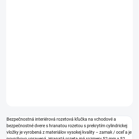
€85 bez DPH
Jednotková
ZVOĽTE VARIANT
cena:
PREVEDENIE
TYP OTVORU
−
+
Pridať do košíka
DETAILNÉ INFORMÁCIE
OPÝTAŤ SA
STRÁŽIŤ
Bezpečnostná interiérová rozetová kľučka na vchodové a
bezpečnostné dvere s hranatou rozetou s prekrytím cylindrickej
vložky je vyrobená z materiálov vysokej kvality – zamak / oceľ a je
povrchovo upravená. Hranatá rozeta má rozmery 52 mm x 52