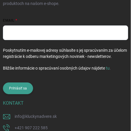
produktoch na našom e-shope.
EMAIL
Poskytnutím e-mailovej adresy súhlasíte s jej spracúvaním za účelom
registrácie k odberu marketingových noviniek - newsletterov.
Bližšie informácie o spracúvaní osobných údajov nájdete
tu
.
Prihlásiť sa
KONTAKT
info
@
kluckynadvere.sk
+421 907 222 585