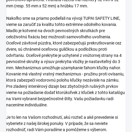
mm (resp. 55 mm x 52 mm) a hrúbku 17 mm.
Nakoľko sme sa priamo podieľali na vývoji TUPAI SAFETY LINE,
vieme sa zaručiť za kvalitu tohto extrémne odolného kovania.
Madlo je kotvené na dvoch pevnostných skrutkách pre
celoživotnú fixáciu bez možnosti samovoľného uvoľnenia.
Oceľové závitové púzdra, ktoré zabezpečujú prekrutkovanie cez
dvere, sú chránené oceľovou guličkou a podložkou proti
odvŕtaniu. Oceľové prekrytie je uchytené z vnútornej strany na 4
pevnostné skrutky a výsuv prekrytia vložky je nastaviteľný do 3
mm. Mechanizmus umožňuje uzamykanie ťahom kľučky nahor.
Kovanie má vlastný vratný mechanizmus - pružinu proti ovísaniu,
ktorá zabezpečí vodorovnú polohu kľučky nezávisle na zámku.
Pre zladený interiérový dizajn bez zbytočných rušivých prvkov
vieme na požiadanie dodať ktorúkoľvek z kľučiek z tohto katalógu
na Vami vybrané bezpečnostné štíty. Vašu požiadavku radi
naceníme individuálne.
Je to len na Vašom rozhodnutí, akú rozteč a aké prevedenie si
vyberiete z našej širokej ponuky. V prípade, že sa neviete
rozhodnúť, radi Vám poradíme a pomôžeme s výberom.