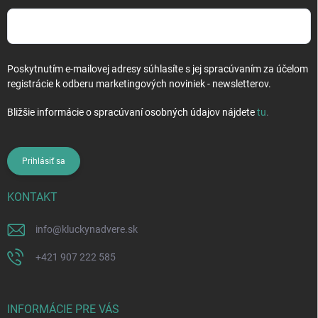
Poskytnutím e-mailovej adresy súhlasíte s jej spracúvaním za účelom
registrácie k odberu marketingových noviniek - newsletterov.
Bližšie informácie o spracúvaní osobných údajov nájdete
tu
.
Prihlásiť sa
KONTAKT
info
@
kluckynadvere.sk
+421 907 222 585
INFORMÁCIE PRE VÁS