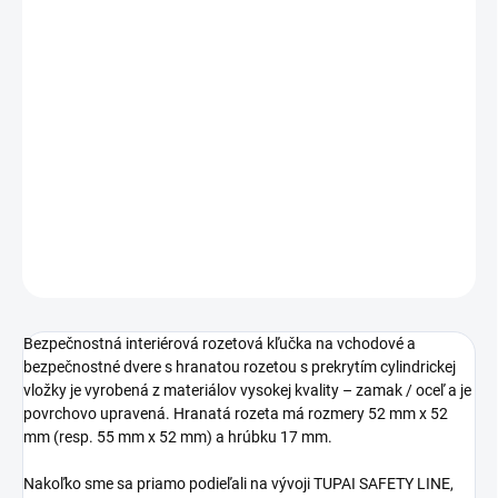
od
€55,25
bez DPH
Jednotková
ZVOĽTE VARIANT
cena:
PREVEDENIE
TYP OTVORU
DETAILNÉ INFORMÁCIE
OPÝTAŤ SA
STRÁŽIŤ
Bezpečnostná interiérová rozetová kľučka na vchodové a
bezpečnostné dvere s hranatou rozetou s prekrytím cylindrickej
vložky je vyrobená z materiálov vysokej kvality – zamak / oceľ a je
povrchovo upravená. Hranatá rozeta má rozmery 52 mm x 52
mm (resp. 55 mm x 52 mm) a hrúbku 17 mm.
Nakoľko sme sa priamo podieľali na vývoji TUPAI SAFETY LINE,