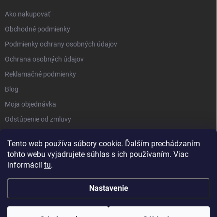
Ako nakupovať
Obchodné podmienky
Podmienky ochrany osobných údajov
Ochrana osobných údajov
Reklamačné podmienky
Blog
Moja objednávka
Odstúpenie od zmluvy
Tento web používa súbory cookie. Ďalším prechádzaním
tohto webu vyjadrujete súhlas s ich používaním. Viac
informácií
tu
.
Nastavenie
Copyright 2026
Kluckynadvere.sk
. Všetky práva vyhradené.
Upraviť
nastavenie cookies