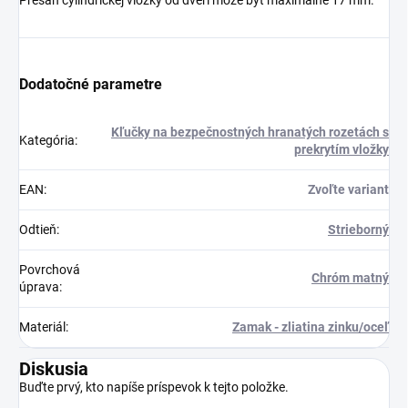
Presah cylindrickej vložky od dverí môže byť maximálne 17 mm.
Dodatočné parametre
Kľučky na bezpečnostných hranatých rozetách s
Kategória
:
prekrytím vložky
EAN
:
Zvoľte variant
Odtieň
:
Strieborný
Povrchová
Chróm matný
úprava
:
Materiál
:
Zamak - zliatina zinku/oceľ
Diskusia
Buďte prvý, kto napíše príspevok k tejto položke.