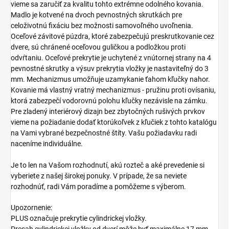
vieme sa zaručiť za kvalitu tohto extrémne odolného kovania.
Madlo je kotvené na dvoch pevnostných skrutkách pre
celoživotnú fixáciu bez možnosti samovoľného uvoľnenia.
Oceľové závitové púzdra, ktoré zabezpečujú preskrutkovanie cez
dvere, sú chránené oceľovou guličkou a podložkou proti
odvŕtaniu. Oceľové prekrytie je uchytené z vnútornej strany na 4
pevnostné skrutky a výsuv prekrytia vložky je nastaviteľný do 3
mm. Mechanizmus umožňuje uzamykanie ťahom kľučky nahor.
Kovanie má vlastný vratný mechanizmus - pružinu proti ovísaniu,
ktorá zabezpečí vodorovnú polohu kľučky nezávisle na zámku.
Pre zladený interiérový dizajn bez zbytočných rušivých prvkov
vieme na požiadanie dodať ktorúkoľvek z kľučiek z tohto katalógu
na Vami vybrané bezpečnostné štíty. Vašu požiadavku radi
naceníme individuálne.
Je to len na Vašom rozhodnutí, akú rozteč a aké prevedenie si
vyberiete z našej širokej ponuky. V prípade, že sa neviete
rozhodnúť, radi Vám poradíme a pomôžeme s výberom.
Upozornenie:
PLUS označuje prekrytie cylindrickej vložky.