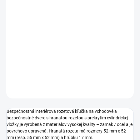
Jednotková
ZVOĽTE VARIANT
cena:
PREVEDENIE
TYP OTVORU
−
+
Pridať do košíka
DETAILNÉ INFORMÁCIE
OPÝTAŤ SA
STRÁŽIŤ
Bezpečnostná interiérová rozetová kľučka na vchodové a
bezpečnostné dvere s hranatou rozetou s prekrytím cylindrickej
vložky je vyrobená z materiálov vysokej kvality – zamak / oceľ a je
povrchovo upravená. Hranatá rozeta má rozmery 52 mm x 52
mm (resp. 55 mm x 52 mm) a hrúbku 17 mm.