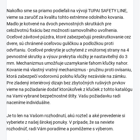
Nakoľko sme sa priamo podieľali na vývoji TUPAI SAFETY LINE,
vieme sa zaručiť za kvalitu tohto extrémne odolného kovania.
Madlo je kotvené na dvoch pevnostných skrutkách pre
celoživotnú fixáciu bez možnosti samovoľného uvoľnenia.
Oceľové závitové púzdra, ktoré zabezpečujú preskrutkovanie cez
dvere, sú chránené oceľovou guličkou a podložkou proti
odvŕtaniu. Oceľové prekrytie je uchytené z vnútornej strany na 4
pevnostné skrutky a výsuv prekrytia vložky je nastaviteľný do 3
mm. Mechanizmus umožňuje uzamykanie ťahom kľučky nahor.
Kovanie má vlastný vratný mechanizmus - pružinu proti ovísaniu,
ktorá zabezpečí vodorovnú polohu kľučky nezávisle na zámku.
Pre zladený interiérový dizajn bez zbytočných rušivých prvkov
vieme na požiadanie dodať ktorúkoľvek z kľučiek z tohto katalógu
na Vami vybrané bezpečnostné štíty. Vašu požiadavku radi
naceníme individuálne.
Je to len na Vašom rozhodnutí, akú rozteč a aké prevedenie si
vyberiete z našej širokej ponuky. V prípade, že sa neviete
rozhodnúť, radi Vám poradíme a pomôžeme s výberom.