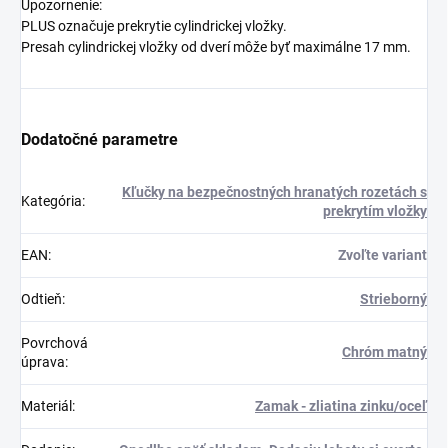
Upozornenie:
PLUS označuje prekrytie cylindrickej vložky.
Presah cylindrickej vložky od dverí môže byť maximálne 17 mm.
Dodatočné parametre
Kľučky na bezpečnostných hranatých rozetách s
Kategória
:
prekrytím vložky
EAN
:
Zvoľte variant
Odtieň
:
Strieborný
Povrchová
Chróm matný
úprava
:
Materiál
:
Zamak - zliatina zinku/oceľ