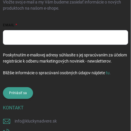
Vložte svoj e-mail a my Vám budeme zasielať informácie o nových
produktoch na našom e-shope.
EMAIL
Poskytnutím e-mailovej adresy súhlasíte s jej spracúvaním za účelom
registrácie k odberu marketingových noviniek - newsletterov.
Bližšie informácie o spracúvaní osobných údajov nájdete
tu
.
Prihlásiť sa
KONTAKT
info
@
kluckynadvere.sk