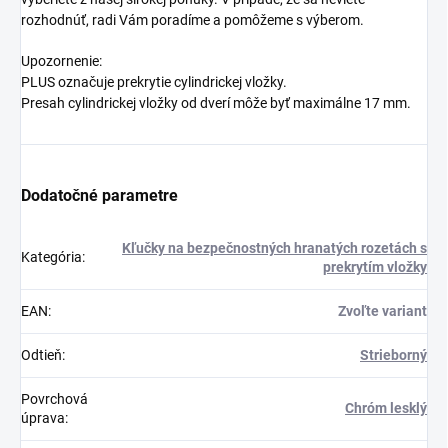
rozhodnúť, radi Vám poradíme a pomôžeme s výberom.
Upozornenie:
PLUS označuje prekrytie cylindrickej vložky.
Presah cylindrickej vložky od dverí môže byť maximálne 17 mm.
Dodatočné parametre
Kľučky na bezpečnostných hranatých rozetách s
Kategória
:
prekrytím vložky
EAN
:
Zvoľte variant
Odtieň
:
Strieborný
Povrchová
Chróm lesklý
úprava
: