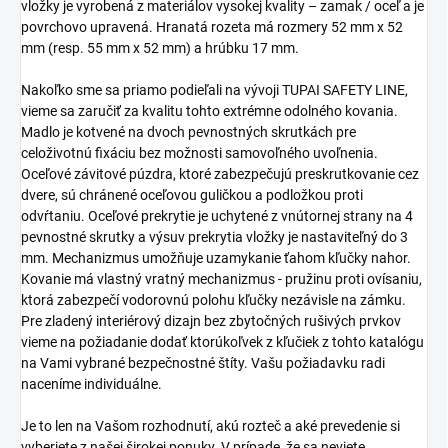
vložky je vyrobená z materiálov vysokej kvality – zamak / oceľ a je
povrchovo upravená. Hranatá rozeta má rozmery 52 mm x 52
mm (resp. 55 mm x 52 mm) a hrúbku 17 mm.
Nakoľko sme sa priamo podieľali na vývoji TUPAI SAFETY LINE,
vieme sa zaručiť za kvalitu tohto extrémne odolného kovania.
Madlo je kotvené na dvoch pevnostných skrutkách pre
celoživotnú fixáciu bez možnosti samovoľného uvoľnenia.
Oceľové závitové púzdra, ktoré zabezpečujú preskrutkovanie cez
dvere, sú chránené oceľovou guličkou a podložkou proti
odvŕtaniu. Oceľové prekrytie je uchytené z vnútornej strany na 4
pevnostné skrutky a výsuv prekrytia vložky je nastaviteľný do 3
mm. Mechanizmus umožňuje uzamykanie ťahom kľučky nahor.
Kovanie má vlastný vratný mechanizmus - pružinu proti ovísaniu,
ktorá zabezpečí vodorovnú polohu kľučky nezávisle na zámku.
Pre zladený interiérový dizajn bez zbytočných rušivých prvkov
vieme na požiadanie dodať ktorúkoľvek z kľučiek z tohto katalógu
na Vami vybrané bezpečnostné štíty. Vašu požiadavku radi
naceníme individuálne.
Je to len na Vašom rozhodnutí, akú rozteč a aké prevedenie si
vyberiete z našej širokej ponuky. V prípade, že sa neviete