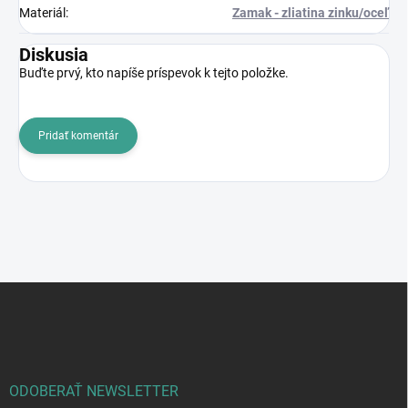
Materiál
:
Zamak - zliatina zinku/oceľ
Diskusia
Buďte prvý, kto napíše príspevok k tejto položke.
Pridať komentár
Z
á
p
ä
t
i
ODOBERAŤ NEWSLETTER