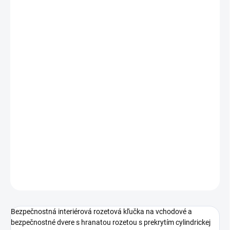
od €166,05
od
€141,14
/ set
od
€114,75
bez DPH
Jednotková
ZVOĽTE VARIANT
cena:
PREVEDENIE
TYP OTVORU
−
+
Pridať do košíka
DETAILNÉ INFORMÁCIE
OPÝTAŤ SA
STRÁŽIŤ
Bezpečnostná interiérová rozetová kľučka na vchodové a
bezpečnostné dvere s hranatou rozetou s prekrytím cylindrickej