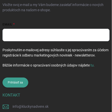
e
Vložte svoj e-mail a my Vám budeme zasielať informácie o nových
produktoch na našom e-shope.
EMAIL
Poskytnutím e-mailovej adresy súhlasíte s jej spracúvaním za účelom
registrácie k odberu marketingových noviniek - newsletterov.
Bližšie informácie o spracúvaní osobných údajov nájdete
tu
.
Prihlásiť sa
KONTAKT
info
@
kluckynadvere.sk