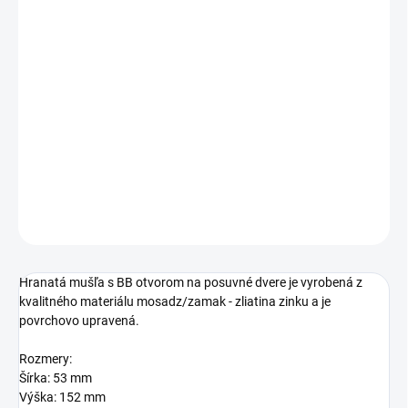
Jednotková
SKLADOM
cena:
TYP OTVORU
−
+
Pridať do košíka
DETAILNÉ INFORMÁCIE
OPÝTAŤ SA
STRÁŽIŤ
Hranatá mušľa s BB otvorom na posuvné dvere je vyrobená z
kvalitného materiálu mosadz/zamak - zliatina zinku a je
povrchovo upravená.
Rozmery:
Šírka: 53 mm
Výška: 152 mm