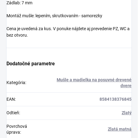
Zádlab: 7 mm
Montáž mušle: lepením, skrutkovaním - samorezky
Cena je uvedená za kus. V ponuke nájdete aj prevedenie PZ, WC a
bez otvoru.
Dodatočné parametre
Mušle a madielka na posuvné drevené
Kategória
:
dvere
EAN
:
8584138376845
Odtieň
:
Zlatý
Povrchová
Zlatá matná
úprava
: