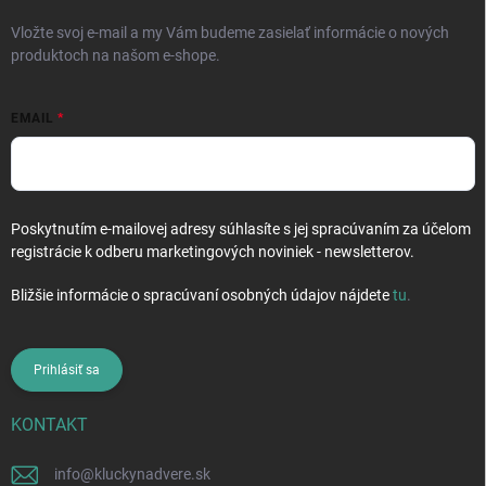
e
Vložte svoj e-mail a my Vám budeme zasielať informácie o nových
produktoch na našom e-shope.
EMAIL
Poskytnutím e-mailovej adresy súhlasíte s jej spracúvaním za účelom
registrácie k odberu marketingových noviniek - newsletterov.
Bližšie informácie o spracúvaní osobných údajov nájdete
tu
.
Prihlásiť sa
KONTAKT
info
@
kluckynadvere.sk