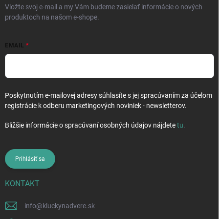
Vložte svoj e-mail a my Vám budeme zasielať informácie o nových
produktoch na našom e-shope.
EMAIL
Poskytnutím e-mailovej adresy súhlasíte s jej spracúvaním za účelom
registrácie k odberu marketingových noviniek - newsletterov.
Bližšie informácie o spracúvaní osobných údajov nájdete
tu
.
Prihlásiť sa
KONTAKT
info
@
kluckynadvere.sk