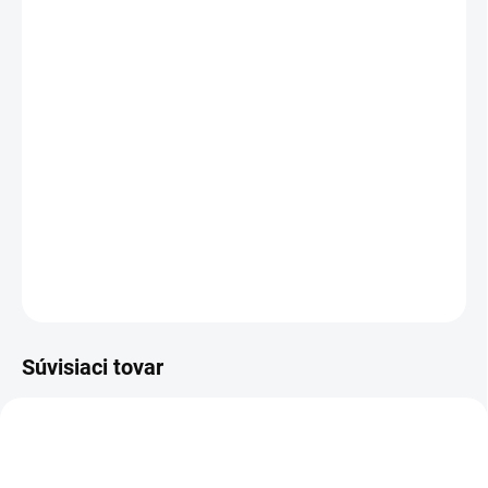
cena:
PREVEDENIE
TYP OTVORU
−
+
Pridať do košíka
DETAILNÉ INFORMÁCIE
OPÝTAŤ SA
STRÁŽIŤ
Súvisiaci tovar