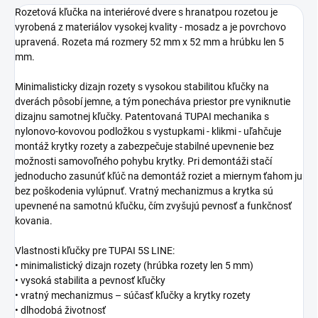
Rozetová kľučka na interiérové dvere s hranatpou rozetou je
vyrobená z materiálov vysokej kvality - mosadz a je povrchovo
upravená. Rozeta má rozmery 52 mm x 52 mm a hrúbku len 5
mm.
Minimalisticky dizajn rozety s vysokou stabilitou kľučky na
dverách pôsobí jemne, a tým ponecháva priestor pre vyniknutie
dizajnu samotnej kľučky. Patentovaná TUPAI mechanika s
nylonovo-kovovou podložkou s vystupkami - klikmi - uľahčuje
montáž krytky rozety a zabezpečuje stabilné upevnenie bez
možnosti samovoľného pohybu krytky. Pri demontáži stačí
jednoducho zasunúť kľúč na demontáž roziet a miernym ťahom ju
bez poškodenia vylúpnuť. Vratný mechanizmus a krytka sú
upevnené na samotnú kľučku, čím zvyšujú pevnosť a funkčnosť
kovania.
Vlastnosti kľučky pre TUPAI 5S LINE:
• minimalistický dizajn rozety (hrúbka rozety len 5 mm)
• vysoká stabilita a pevnosť kľučky
• vratný mechanizmus – súčasť kľučky a krytky rozety
• dlhodobá životnosť