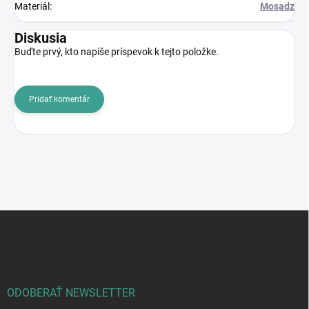
Materiál
:
Mosadz
Diskusia
Buďte prvý, kto napíše príspevok k tejto položke.
Pridať komentár
Z
á
p
ä
t
i
ODOBERAŤ NEWSLETTER
e