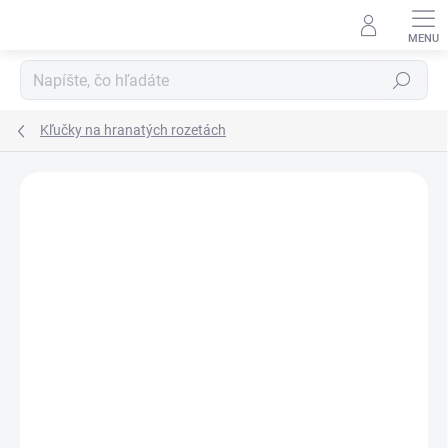
Prejsť
na
obsah
Hľadať
Kľučky na hranatých rozetách
Neohodnotené
Podrobnosti hodnotenia
ZNAČKA:
TUPAI