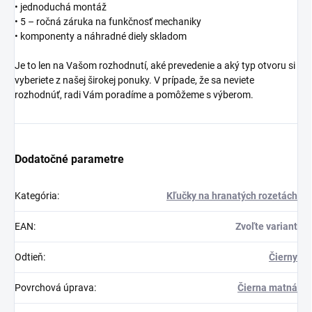
• jednoduchá montáž
• 5 – ročná záruka na funkčnosť mechaniky
• komponenty a náhradné diely skladom
Je to len na Vašom rozhodnutí, aké prevedenie a aký typ otvoru si
vyberiete z našej širokej ponuky. V prípade, že sa neviete
rozhodnúť, radi Vám poradíme a pomôžeme s výberom.
Dodatočné parametre
Kategória
:
Kľučky na hranatých rozetách
EAN
:
Zvoľte variant
Odtieň
:
Čierny
Povrchová úprava
:
Čierna matná