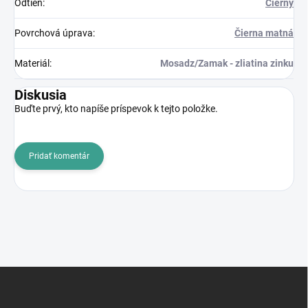
Odtieň
:
Čierny
Povrchová úprava
:
Čierna matná
Materiál
:
Mosadz/Zamak - zliatina zinku
Diskusia
Buďte prvý, kto napíše príspevok k tejto položke.
Pridať komentár
Z
á
p