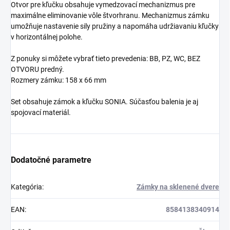
Otvor pre kľučku obsahuje vymedzovací mechanizmus pre
maximálne eliminovanie vôle štvorhranu. Mechanizmus zámku
umožňuje nastavenie sily pružiny a napomáha udržiavaniu kľučky
v horizontálnej polohe.
Z ponuky si môžete vybrať tieto prevedenia: BB, PZ, WC, BEZ
OTVORU predný.
Rozmery zámku: 158 x 66 mm
Set obsahuje zámok a kľučku SONIA. Súčasťou balenia je aj
spojovací materiál.
Dodatočné parametre
Kategória
:
Zámky na sklenené dvere
EAN
:
8584138340914