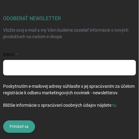
ä
t
i
ODOBERAŤ NEWSLETTER
e
Vložte svoj e-mail a my Vám budeme zasielať informácie o nových
produktoch na našom e-shope.
EMAIL
Poskytnutím e-mailovej adresy súhlasíte s jej spracúvaním za účelom
registrácie k odberu marketingových noviniek - newsletterov.
Bližšie informácie o spracúvaní osobných údajov nájdete
tu
.
Prihlásiť sa