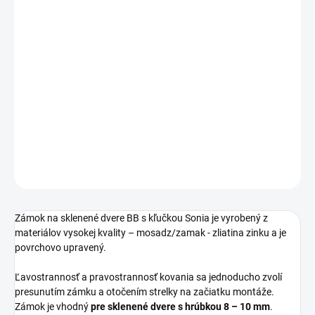
Jednotková
SKLADOM
cena:
PREVEDENIE
−
+
Pridať do košíka
DETAILNÉ INFORMÁCIE
OPÝTAŤ SA
STRÁŽIŤ
Zámok na sklenené dvere BB s kľučkou Sonia je vyrobený z
materiálov vysokej kvality – mosadz/zamak - zliatina zinku a je
povrchovo upravený.
Ľavostrannosť a pravostrannosť kovania sa jednoducho zvolí
presunutím zámku a otočením strelky na začiatku montáže.
Zámok je vhodný
pre sklenené dvere s hrúbkou 8 – 10 mm
.