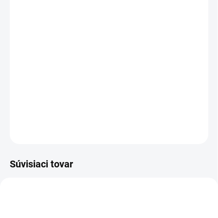
cena:
PREVEDENIE
TYP OTVORU
−
+
Pridať do košíka
DETAILNÉ INFORMÁCIE
OPÝTAŤ SA
STRÁŽIŤ
Súvisiaci tovar