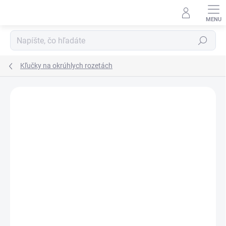
Prejsť
na
obsah
Hľadať
Kľučky na okrúhlych rozetách
Neohodnotené
Podrobnosti hodnotenia
ZNAČKA:
TUPAI