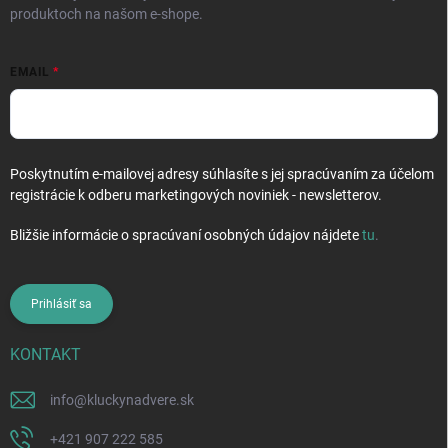
produktoch na našom e-shope.
EMAIL
Poskytnutím e-mailovej adresy súhlasíte s jej spracúvaním za účelom
registrácie k odberu marketingových noviniek - newsletterov.
Bližšie informácie o spracúvaní osobných údajov nájdete
tu
.
Prihlásiť sa
KONTAKT
info
@
kluckynadvere.sk
+421 907 222 585