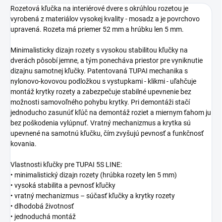
Rozetová kľučka na interiérové dvere s okrúhlou rozetou je
vyrobená z materiálov vysokej kvality - mosadz a je povrchovo
upravená. Rozeta má priemer 52 mm a hrúbku len 5 mm.
Minimalisticky dizajn rozety s vysokou stabilitou kľučky na
dverách pôsobí jemne, a tým ponecháva priestor pre vyniknutie
dizajnu samotnej kľučky. Patentovaná TUPAI mechanika s
nylonovo-kovovou podložkou s vystupkami - klikmi - uľahčuje
montáž krytky rozety a zabezpečuje stabilné upevnenie bez
možnosti samovoľného pohybu krytky. Pri demontáži stačí
jednoducho zasunúť kľúč na demontáž roziet a miernym ťahom ju
bez poškodenia vylúpnuť. Vratný mechanizmus a krytka sú
upevnené na samotnú kľučku, čím zvyšujú pevnosť a funkčnosť
kovania.
Vlastnosti kľučky pre TUPAI 5S LINE:
• minimalistický dizajn rozety (hrúbka rozety len 5 mm)
• vysoká stabilita a pevnosť kľučky
• vratný mechanizmus – súčasť kľučky a krytky rozety
• dlhodobá životnosť
• jednoduchá montáž