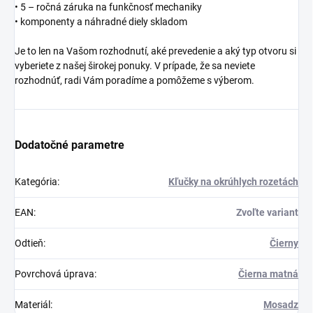
• 5 – ročná záruka na funkčnosť mechaniky
• komponenty a náhradné diely skladom
Je to len na Vašom rozhodnutí, aké prevedenie a aký typ otvoru si
vyberiete z našej širokej ponuky. V prípade, že sa neviete
rozhodnúť, radi Vám poradíme a pomôžeme s výberom.
Dodatočné parametre
Kategória
:
Kľučky na okrúhlych rozetách
EAN
:
Zvoľte variant
Odtieň
:
Čierny
Povrchová úprava
:
Čierna matná
Materiál
:
Mosadz