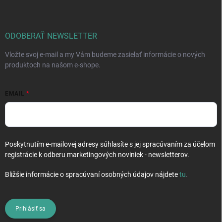
p
ä
t
i
ODOBERAŤ NEWSLETTER
e
Vložte svoj e-mail a my Vám budeme zasielať informácie o nových
produktoch na našom e-shope.
EMAIL
Poskytnutím e-mailovej adresy súhlasíte s jej spracúvaním za účelom
registrácie k odberu marketingových noviniek - newsletterov.
Bližšie informácie o spracúvaní osobných údajov nájdete
tu
.
Prihlásiť sa