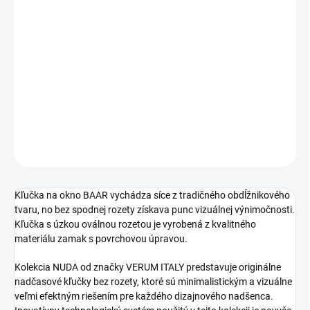
cena:
PREVEDENIE
−
+
Pridať do košíka
DETAILNÉ INFORMÁCIE
OPÝTAŤ SA
STRÁŽIŤ
Kľučka na okno BAAR vychádza síce z tradičného obdĺžnikového
tvaru, no bez spodnej rozety získava punc vizuálnej výnimočnosti.
Kľučka s úzkou oválnou rozetou je vyrobená z kvalitného
materiálu zamak s povrchovou úpravou.
Kolekcia NUDA od značky VERUM ITALY predstavuje originálne
nadčasové kľučky bez rozety, ktoré sú minimalistickým a vizuálne
veľmi efektným riešením pre každého dizajnového nadšenca.