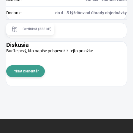
Dodanie
:
do 4 - 5 týždňov od úhrady objednávky
Certifikát (333 kB)
Diskusia
Buďte prvý, kto napíše príspevok k tejto položke.
Pridať komentár
Z
á