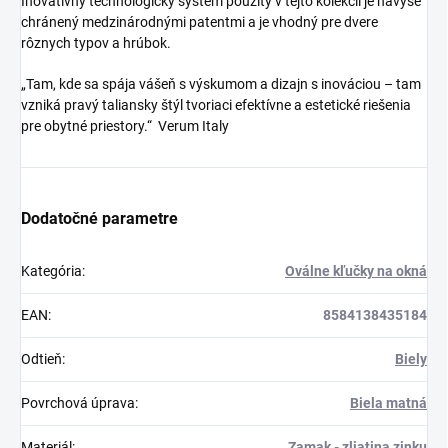
Inovatívny technologický systém použitý v tejto kolekcii je navyše
chránený medzinárodnými patentmi a je vhodný pre dvere
rôznych typov a hrúbok.
„Tam, kde sa spája vášeň s výskumom a dizajn s inováciou – tam
vzniká pravý taliansky štýl tvoriaci efektívne a estetické riešenia
pre obytné priestory.“ Verum Italy
Dodatočné parametre
Kategória
:
Oválne kľučky na okná
EAN
:
8584138435184
Odtieň
:
Biely
Povrchová úprava
:
Biela matná
Materiál
:
Zamak - zliatina zinku