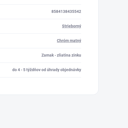
8584138435542
Strieborný
Chróm matný
Zamak - zliatina zinku
do 4 - 5 týždňov od úhrady objednávky