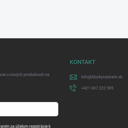
KONTAKT
ácie o nových produktoch na
info
@
kluckynadvere.sk
+421 907 222 585
vaním za účelom registrácie k