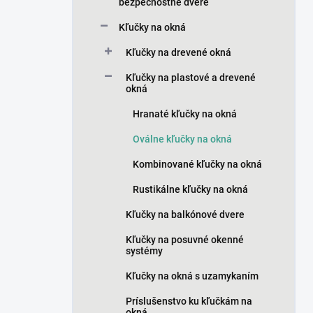
n
bezpečnostné dvere
e
Kľučky na okná
l
Kľučky na drevené okná
Kľučky na plastové a drevené
okná
Hranaté kľučky na okná
Oválne kľučky na okná
Kombinované kľučky na okná
Rustikálne kľučky na okná
Kľučky na balkónové dvere
Kľučky na posuvné okenné
systémy
Kľučky na okná s uzamykaním
Príslušenstvo ku kľučkám na
okná