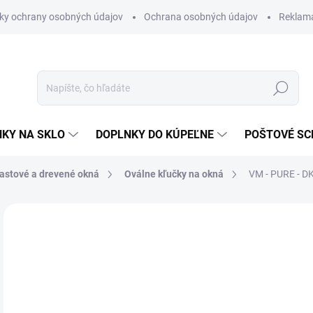
ky ochrany osobných údajov
Ochrana osobných údajov
Reklam
Hľadať
KY NA SKLO
DOPLNKY DO KÚPEĽNE
POŠTOVÉ S
lastové a drevené okná
Oválne kľučky na okná
VM - PURE - 
Neohodnotené
Podrobnosti hodnotenia
ZNAČKA
€6
€45
Jedn
SK