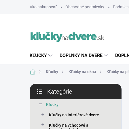
Prejsť
Ako nakupovať
Obchodné podmienky
Podmien
na
obsah
KĽUČKY
DOPLNKY NA DVERE
DOPLN
Domov
Kľučky
Kľučky na okná
Kľučky na p
B
Kategórie
o
Preskočiť
č
kategórie
n
Kľučky
ý
Kľučky na interiérové dvere
p
a
Kľučky na vchodové a