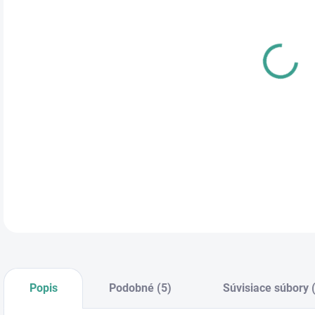
cena
PRE
DETA
Popis
Podobné (5)
Súvisiace súbory 