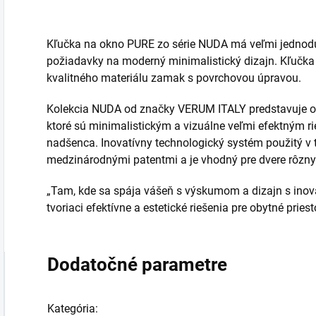
Kľučka na okno PURE zo série NUDA má veľmi jednoduc
požiadavky na moderný minimalistický dizajn. Kľučka
kvalitného materiálu zamak s povrchovou úpravou.
Kolekcia NUDA od značky VERUM ITALY predstavuje or
ktoré sú minimalistickým a vizuálne veľmi efektným 
nadšenca. Inovatívny technologický systém použitý v t
medzinárodnými patentmi a je vhodný pre dvere rôzny
„Tam, kde sa spája vášeň s výskumom a dizajn s inová
tvoriaci efektívne a estetické riešenia pre obytné pries
Dodatočné parametre
Kategória
: