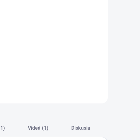
:
VEDENIE
−
+
Pridať do košíka
ILNÉ INFORMÁCIE
OPÝTAŤ SA
STRÁŽIŤ
(1)
Videá (1)
Diskusia