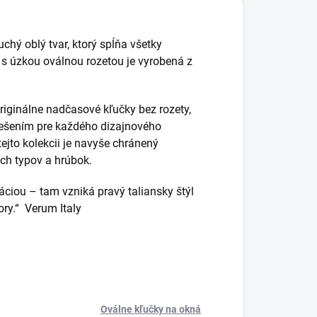
hý oblý tvar, ktorý spĺňa všetky
 s úzkou oválnou rozetou je vyrobená z
iginálne nadčasové kľučky bez rozety,
riešením pre každého dizajnového
ejto kolekcii je navyše chránený
ch typov a hrúbok.
ciou – tam vzniká pravý taliansky štýl
tory.“ Verum Italy
Oválne kľučky na okná