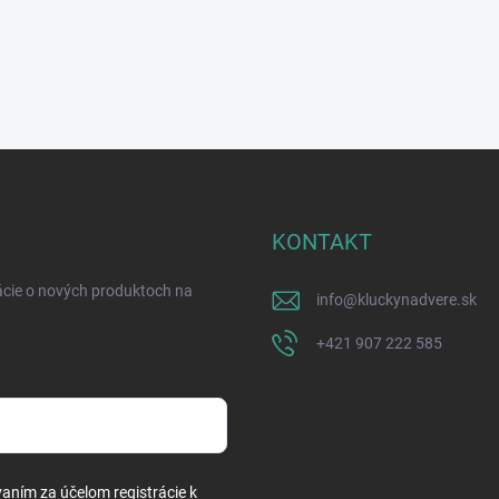
KONTAKT
ácie o nových produktoch na
info
@
kluckynadvere.sk
+421 907 222 585
vaním za účelom registrácie k