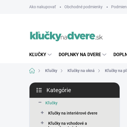
Prejsť
Ako nakupovať
Obchodné podmienky
Podmien
na
obsah
KĽUČKY
DOPLNKY NA DVERE
DOPLN
Domov
Kľučky
Kľučky na okná
Kľučky na p
B
Kategórie
o
Preskočiť
č
kategórie
n
Kľučky
ý
Kľučky na interiérové dvere
p
a
Kľučky na vchodové a