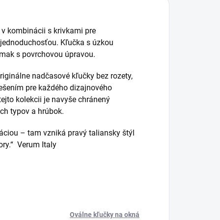
 v kombinácii s krivkami pre
u jednoduchosťou. Kľučka s úzkou
zamak s povrchovou úpravou.
iginálne nadčasové kľučky bez rozety,
riešením pre každého dizajnového
ejto kolekcii je navyše chránený
ch typov a hrúbok.
ciou – tam vzniká pravý taliansky štýl
tory.“ Verum Italy
Oválne kľučky na okná