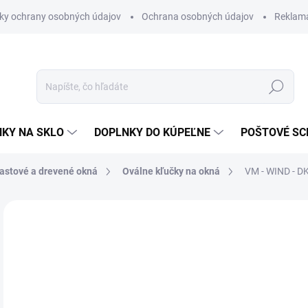
ky ochrany osobných údajov
Ochrana osobných údajov
Reklam
Hľadať
KY NA SKLO
DOPLNKY DO KÚPEĽNE
POŠTOVÉ S
lastové a drevené okná
Oválne kľučky na okná
VM - WIND - 
Neohodnotené
Podrobnosti hodnotenia
ZNAČKA
€6
€45
Jedn
ZVO