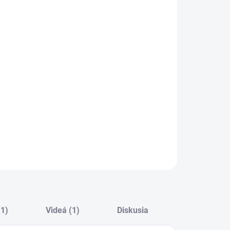
:
VEDENIE
−
+
Pridať do košíka
ILNÉ INFORMÁCIE
OPÝTAŤ SA
STRÁŽIŤ
(1)
Videá (1)
Diskusia