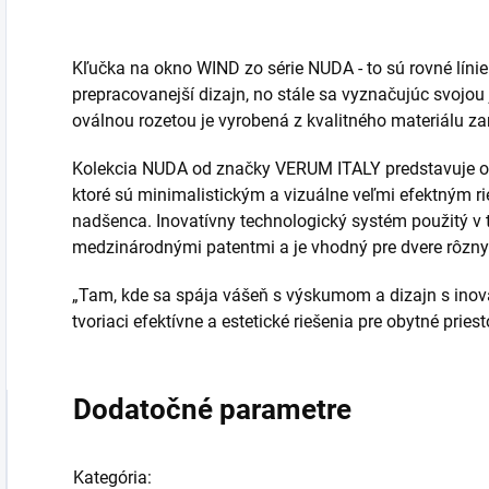
Kľučka na okno WIND zo série NUDA - to sú rovné línie
prepracovanejší dizajn, no stále sa vyznačujúc svojo
oválnou rozetou je vyrobená z kvalitného materiálu 
Kolekcia NUDA od značky VERUM ITALY predstavuje or
ktoré sú minimalistickým a vizuálne veľmi efektným 
nadšenca. Inovatívny technologický systém použitý v t
medzinárodnými patentmi a je vhodný pre dvere rôzny
„Tam, kde sa spája vášeň s výskumom a dizajn s inová
tvoriaci efektívne a estetické riešenia pre obytné pries
Dodatočné parametre
Kategória
: