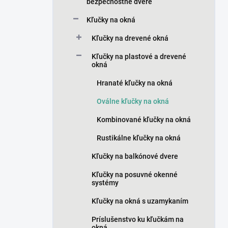
n
bezpečnostné dvere
e
Kľučky na okná
l
Kľučky na drevené okná
Kľučky na plastové a drevené
okná
Hranaté kľučky na okná
Oválne kľučky na okná
Kombinované kľučky na okná
Rustikálne kľučky na okná
Kľučky na balkónové dvere
Kľučky na posuvné okenné
systémy
Kľučky na okná s uzamykaním
Príslušenstvo ku kľučkám na
okná