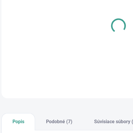
cena
PRE
DETA
Popis
Podobné (7)
Súvisiace súbory 