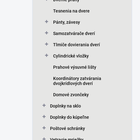
Tesnenia na dvere
Pánty, závesy
Samozatvárače dverí
Tlmiče dovierania dverí
Cylindrické vložky
Prahové výsuvné lišty
Koordinátory zatvárania
dvojkrídlových dverí
Domové zvončeky
Doplnky na sklo
Doplnky do kúpeľne
Poštové schránky
Vetracie mriežky