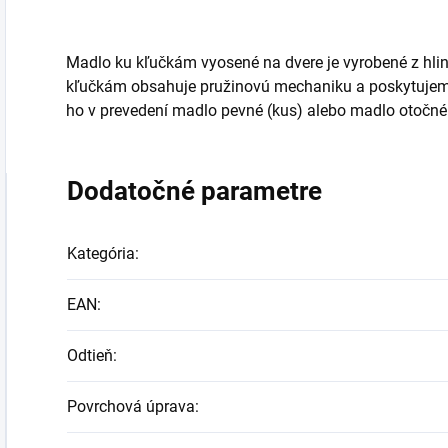
Madlo ku kľučkám vyosené na dvere je vyrobené z hli
kľučkám obsahuje pružinovú mechaniku a poskytujem
ho v prevedení madlo pevné (kus) alebo madlo otočné 
Dodatočné parametre
Kategória
:
EAN
:
Odtieň
:
Povrchová úprava
: