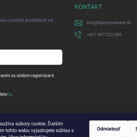
KONTAKT
ácie o nových produktoch na
info
@
kluckynadvere.sk
+421 907 222 585
vaním za účelom registrácie k
dete
tu
.
oužíva súbory cookie. Ďalším
Odmietnuť
m tohto webu vyjadrujete súhlas s