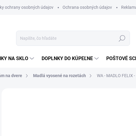
ky ochrany osobných údajov
Ochrana osobných údajov
Reklam
Hľadať
KY NA SKLO
DOPLNKY DO KÚPEĽNE
POŠTOVÉ S
ám na dvere
Madlá vyosené na rozetách
WA - MADLO FELIX 
Neohodnotené
Podrobnosti hodnotenia
ZNAČKA
od
od
Jedn
ZVO