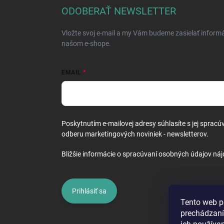
ä
ODOBERAŤ NEWSLETTER
t
i
Vložte svoj e-mail a my Vám budeme zasielať inform
e
našom e-shope.
EMAIL
Poskytnutím e-mailovej adresy súhlasíte s jej spracú
odberu marketingových noviniek - newsletterov.
Bližšie informácie o spracúvaní osobných údajov náj
Prihlásiť sa
Tento web p
prechádzaní