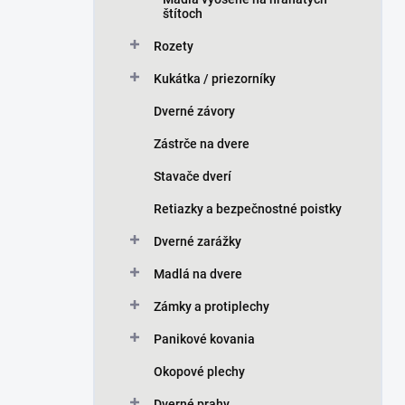
štítoch
Rozety
Kukátka / priezorníky
Dverné závory
Zástrče na dvere
Stavače dverí
Retiazky a bezpečnostné poistky
Dverné zarážky
Madlá na dvere
Zámky a protiplechy
Panikové kovania
Okopové plechy
Dverné prahy