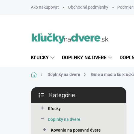
Prejsť
Ako nakupovať
Obchodné podmienky
Podmien
na
obsah
KĽUČKY
DOPLNKY NA DVERE
DOPLN
Domov
Doplnky na dvere
Gule a madlá ku kľučk
B
Kategórie
o
Preskočiť
č
kategórie
n
Kľučky
ý
Doplnky na dvere
p
a
Kovania na posuvné dvere