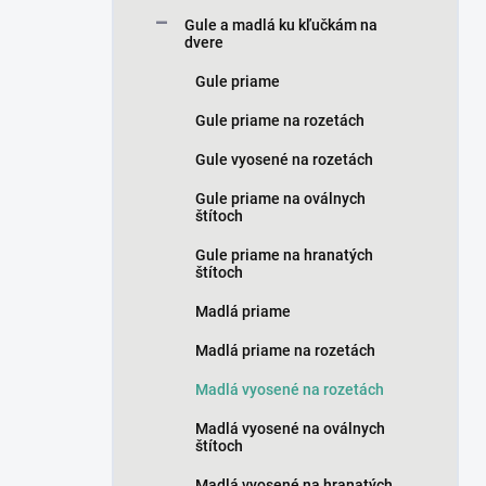
n
Gule a madlá ku kľučkám na
e
dvere
l
Gule priame
Gule priame na rozetách
Gule vyosené na rozetách
Gule priame na oválnych
štítoch
Gule priame na hranatých
štítoch
Madlá priame
Madlá priame na rozetách
Madlá vyosené na rozetách
Madlá vyosené na oválnych
štítoch
Madlá vyosené na hranatých