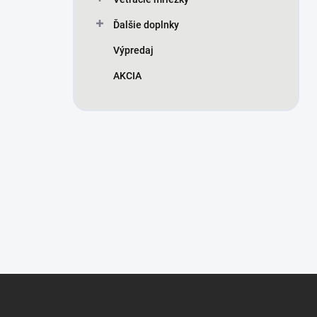
Ďalšie doplnky
Výpredaj
AKCIA
Z
á
p