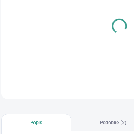
cena
PRE
TYP
DETA
Popis
Podobné (2)