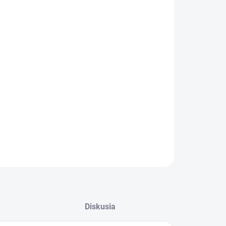
:
VEDENIE
 OTVORU
−
+
Pridať do košíka
ILNÉ INFORMÁCIE
OPÝTAŤ SA
STRÁŽIŤ
Diskusia