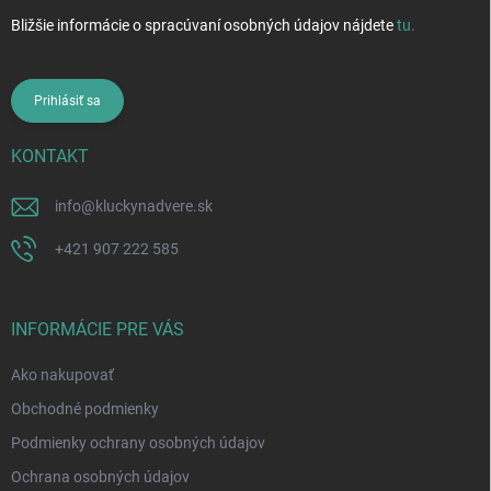
Bližšie informácie o spracúvaní osobných údajov nájdete
tu
.
Prihlásiť sa
KONTAKT
info
@
kluckynadvere.sk
+421 907 222 585
INFORMÁCIE PRE VÁS
Ako nakupovať
Obchodné podmienky
Podmienky ochrany osobných údajov
Ochrana osobných údajov