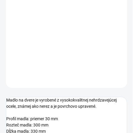
cena:
ROZTEČ MADLA
ROZMER PROFILU
MADLA
−
+
Pridať do košíka
DETAILNÉ INFORMÁCIE
OPÝTAŤ SA
STRÁŽIŤ
Madlo na dvere je vyrobené z vysokokvalitnej nehrdzavejúcej
ocele, známej ako nerez a je povrchovo upravené.
Profil madla: priemer 30 mm
Rozteč madla: 300 mm
Dĺžka madla: 330 mm