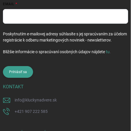
EMAIL
Poskytnutím e-mailovej adresy súhlasíte s jej spracúvaním za účelom
registrácie k odberu marketingových noviniek - newsletterov.
Bližšie informácie o spracúvaní osobných údajov nájdete
tu
.
Prihlásiť sa
KONTAKT
info
@
kluckynadvere.sk
+421 907 222 585