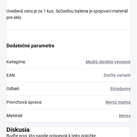
Uvedená cena je za 1 kus. Súčasťou balenia je spojovací materiál
pre sklo.
Dodatočné parametre
Kategória
:
Madlá okrúhle vyosené
EAN
:
Zvoľte variant
Odtieň
:
Strieborný
Povrchová úprava
:
Nerez matná
Materiál
:
Nerez
Diskusia
Buďte prvý, kto napíše príspevok k tejto položke.