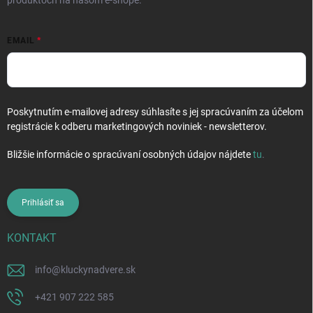
produktoch na našom e-shope.
EMAIL
Poskytnutím e-mailovej adresy súhlasíte s jej spracúvaním za účelom
registrácie k odberu marketingových noviniek - newsletterov.
Bližšie informácie o spracúvaní osobných údajov nájdete
tu
.
Prihlásiť sa
KONTAKT
info
@
kluckynadvere.sk
+421 907 222 585