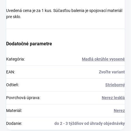
Uvedená cena je za 1 kus. Súčasťou balenia je spojovací materiál
pre sklo.
Dodatočné parametre
Kategória
:
Madlá okrúhle vyosené
EAN
:
Zvoľte variant
Odtieň
:
Strieborný
Povrchová úprava
:
Nerez lesklá
Materiál
:
Nerez
Dodanie
:
do 2 - 3 týždňov od úhrady objednávky