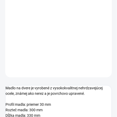
cena:
ROZTEČ MADLA
ROZMER PROFILU
MADLA
−
+
Pridať do košíka
DETAILNÉ INFORMÁCIE
OPÝTAŤ SA
STRÁŽIŤ
Madlo na dvere je vyrobené z vysokokvalitnej nehrdzavejúcej
ocele, známej ako nerez a je povrchovo upravené.
Profil madla: priemer 30 mm
Rozteč madla: 300 mm
Dĺžka madla: 330 mm