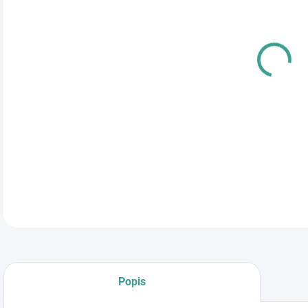
cena
TYP
DETA
Popis