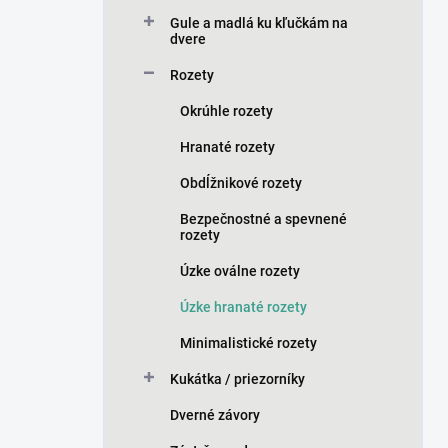
n
Gule a madlá ku kľučkám na
e
dvere
l
Rozety
Okrúhle rozety
Hranaté rozety
Obdĺžnikové rozety
Bezpečnostné a spevnené
rozety
Úzke oválne rozety
Úzke hranaté rozety
Minimalistické rozety
Kukátka / priezorníky
Dverné závory