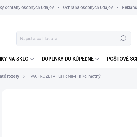
ky ochrany osobných údajov
Ochrana osobných údajov
Reklam
Hľadať
KY NA SKLO
DOPLNKY DO KÚPEĽNE
POŠTOVÉ S
até rozety
WA - ROZETA - UHR
NIM - nikel matný
Neohodnotené
Podrobnosti hodnotenia
ZNAČKA
€2
€15
Jedn
SK