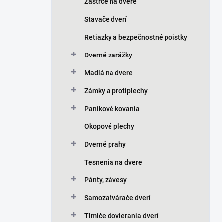
Zástrče na dvere
Stavače dverí
Retiazky a bezpečnostné poistky
Dverné zarážky
Madlá na dvere
Zámky a protiplechy
Panikové kovania
Okopové plechy
Dverné prahy
Tesnenia na dvere
Pánty, závesy
Samozatvárače dverí
Tlmiče dovierania dverí