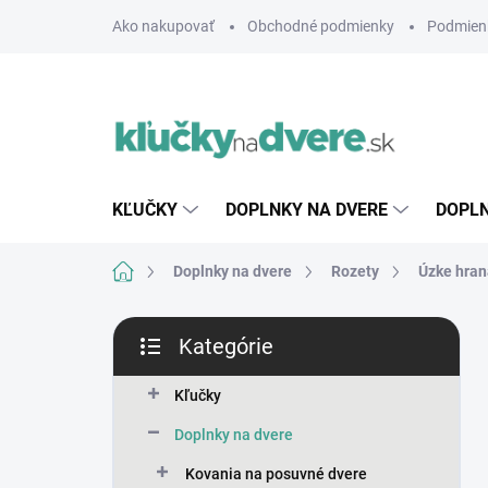
Prejsť
Ako nakupovať
Obchodné podmienky
Podmien
na
obsah
KĽUČKY
DOPLNKY NA DVERE
DOPLN
Domov
Doplnky na dvere
Rozety
Úzke hran
B
Kategórie
o
Preskočiť
č
kategórie
n
Kľučky
ý
Doplnky na dvere
p
a
Kovania na posuvné dvere