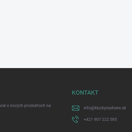
KONTAKT
ácie o nových produktoch na
info
@
kluckynadvere.sk
+421 907 222 585