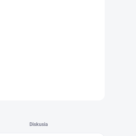
:
 OTVORU
−
+
Pridať do košíka
ILNÉ INFORMÁCIE
OPÝTAŤ SA
STRÁŽIŤ
Diskusia