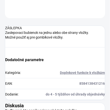
DETAILNÉ INFORMÁCIE
OPÝTAŤ SA
STRÁŽIŤ
ZÁSLEPKA
Zaslepovací bubienok na jednu alebo obe strany vložky.
Možné použiť aj pre gombíkové vložky.
Dodatočné parametre
Kategória
:
Doplnkové funkcie k vložkám
EAN
:
8584138431216
Dodanie
:
do 4 - 5 týždňov od úhrady objednávky
Diskusia