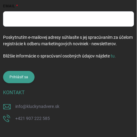
EMAIL
Poskytnutím e-mailovej adresy súhlasíte s jej spracúvaním za účelom
registrácie k odberu marketingových noviniek - newsletterov.
Bližšie informácie o spracúvaní osobných údajov nájdete
tu
.
Prihlásiť sa
KONTAKT
info
@
kluckynadvere.sk
+421 907 222 585