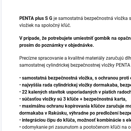
PENTA plus S G
je samostatná bezpečnostná vložka s
vložiek na spoločný kľúč.
V prípade, že potrebujete umiestniť gombík na opačn
prosím do poznámky v objednávke.
Precízne spracovanie a kvalitné materiály zaručujú dl
samostatnej cylindrickej bezpečnostnej vložky PENTA
•
samostatná bezpečnostná vložka, s ochranou proti 
•
najvyššia rada cylindrickej vložky dormakaba, bezpe
•
22 kalených stavítok usporiadaných v piatich radoch
•
súčasťou vložky sú 3 kľúče + bezpečnostná karta,
•
maximálnu ochranu kopírovania kľúčov zaručuje mož
dormakaba v Rakúsku, výhradne po predložení bezpe
•
integráciou čipu do kľúča, možnosť kombinácie s e
• odomykanie pri zasunutom a pootočenom kľúči na opa