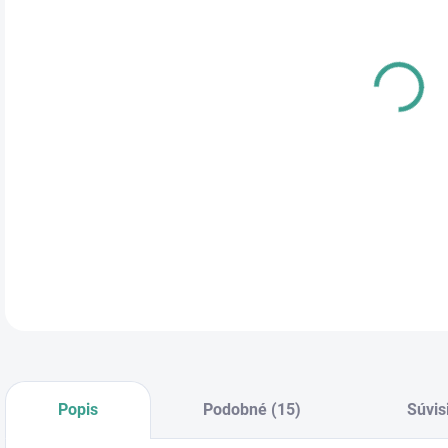
cena
DĹŽ
DETA
Popis
Podobné (15)
Súvis