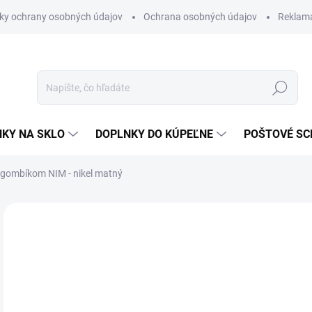
ky ochrany osobných údajov
Ochrana osobných údajov
Reklam
Hľadať
KY NA SKLO
DOPLNKY DO KÚPEĽNE
POŠTOVÉ S
 s gombíkom
NIM - nikel matný
Neohodnotené
Podrobnosti hodnotenia
ZNAČKA
od
od
Jedn
ZVO