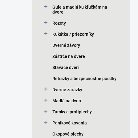
n
Gule a madlá ku kľučkám na
e
dvere
l
Rozety
Kukátka / priezorníky
Dverné závory
Zástrče na dvere
Stavače dverí
Retiazky a bezpečnostné poistky
Dverné zarážky
Madlá na dvere
Zámky a protiplechy
Panikové kovania
Okopové plechy