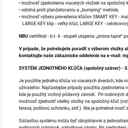
• možnosť zjednotenia viacerých vložiek na spoločný k
• odolná proti planžetovaniu a „bumping“ metóde,
• možnosť výberu prevedenia kľúčov SMART KEY - mal
LARGE KEY klip - veľký kľúč, LARGE KEY - celokovový
NBU
certifikát - b.t. 4 - stupeň utajenia „prísne tajné
V prípade, že potrebujete poradiť s výberom vložky a
kontaktujte naše zákaznícke oddelenie na e-mail: 
SYSTÉM JEDNOTNÉHO KĽÚČA (spoločný uzáver) - S
Je použitie jedného kľúča vo viacerých dverách, kde ni
užívateľov. Najčastejšie prípady použitia zjednotenia 
kde je použitý vrchný prídavný zámok. Pri rodinných
možnosť zjednotiť všetky vložky na spoločný kľúč (vst
terasa, poštovú schránku, atď.). Nie je potrebné nosiť 
Súčasťou systému môžu byť obojstranné a jednostran
poštových schránok, nábytkové zámky. Pri zjednotení š