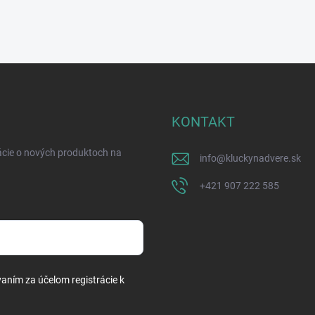
KONTAKT
ácie o nových produktoch na
info
@
kluckynadvere.sk
+421 907 222 585
vaním za účelom registrácie k