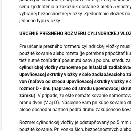
cenu zjednotenia a zákazník dostane 3 alebo 5 vlastn
vybranej bezpečnostnej vložky. Zjednotenie vložiek na
jedného typu vložky.
URČENIE PRESNÉHO ROZMERU CYLINDRICKEJ VLO
Pre určenie presného rozmeru cylindrickej vložky mus
použité kovanie alebo rozeta (je potrebné pripočítať ku
tiež nutné zohľadniť posunutú osovú polohu stredu 
cylindrickej vložky stanovíme po inštalácii zadlabáva
upevňovacej skrutky vložky v čele zadlabávacieho 
von (naľavo od stredu upevňovacej skrutky vložky v
rozmer D - dnu (napravo od stredu upevňovacej skrut
zámku)
. V prípade, že ešte nemáte kovanie namontov
hranu dverí (V aj D). Následne vám pri kúpe kovania d
alebo obchodní partneri podľa druhu zakúpeného kova
Rozmer cylindrickej vložky je odstupňovaný po 5 mm
použité kovanie. Pri vonkajších, bezpečnostných ale