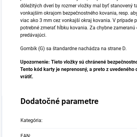
dôležitých dverí by rozmer vložky mal byť stanovený ta
vonkajším okrajom bezpečnostného kovania, resp. aby 
viac ako 3 mm cez vonkajší okraj kovania. V prípade pr
potrebné zmerať hĺbku kovania. Za chybne zameranú 
predávajúci.
Gombík (G) sa štandardne nachádza na strane D.
Upozornenie: Tieto vložky sú chránené bezpečnostno
Tento kód karty je neprenosný, a preto z uvedeného 
vrátiť.
Dodatočné parametre
Kategória
:
EAN
: