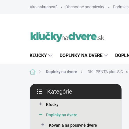
Prejsť
Ako nakupovať
Obchodné podmienky
Podmien
na
obsah
KĽUČKY
DOPLNKY NA DVERE
DOPLN
Domov
Doplnky na dvere
DK - PENTA plus S G -
B
Kategórie
o
Preskočiť
č
kategórie
n
Kľučky
ý
Doplnky na dvere
p
a
Kovania na posuvné dvere