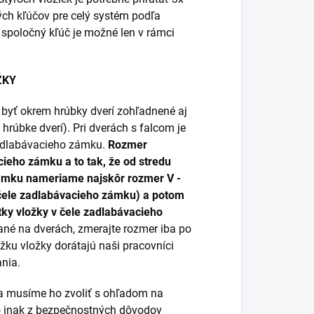
ých kľúčov pre celý systém podľa
 spoločný kľúč je možné len v rámci
ŽKY
í byť okrem hrúbky dverí zohľadnené aj
 hrúbke dverí). Pri dverách s falcom je
zadlabávacieho zámku.
Rozmer
cieho zámku a to tak, že od stredu
zámku nameriame najskôr rozmer V -
 čele zadlabávacieho zámku) a potom
ky vložky v čele zadlabávacieho
ané na dverách, zmerajte rozmer iba po
ĺžku vložky dorátajú naši pracovníci
nia.
 a musíme ho zvoliť s ohľadom na
bo inak z bezpečnostných dôvodov