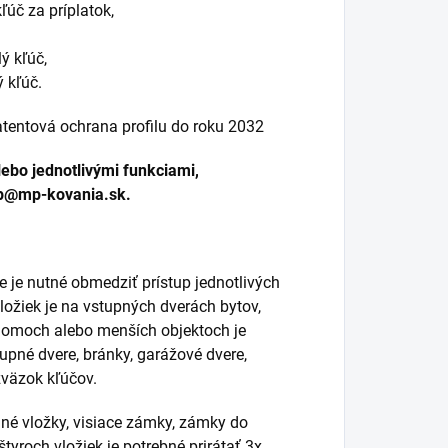
ľúč za príplatok,
ý kľúč,
 kľúč.
“ patentová ochrana profilu do roku 2032
lebo jednotlivými funkciami,
mp@mp-kovania.sk.
e je nutné obmedziť prístup jednotlivých
vložiek je na vstupných dverách bytov,
 domoch alebo menších objektoch je
upné dvere, bránky, garážové dvere,
zväzok kľúčov.
né vložky, visiace zámky, zámky do
tyroch vložiek je potrebné prirátať 3x