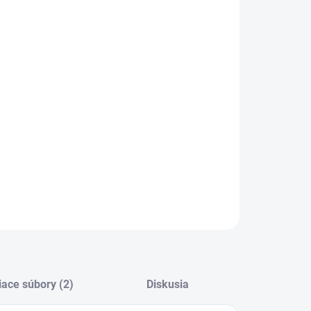
:
KA
−
+
Pridať do košíka
ILNÉ INFORMÁCIE
OPÝTAŤ SA
STRÁŽIŤ
iace súbory (2)
Diskusia