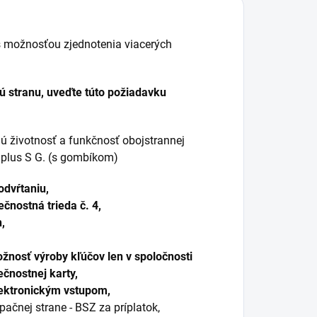
 možnosťou zjednotenia viacerých
ú stranu, uveďte túto požiadavku
hú životnosť a funkčnosť obojstrannej
 plus S G. (s gombíkom)
odvŕtaniu,
čnostná trieda č. 4,
,
nosť výroby kľúčov len v spoločnosti
čnostnej karty,
lektronickým vstupom,
čnej strane - BSZ za príplatok,