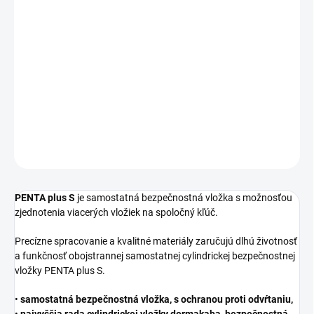
cena:
DĹŽKA
−
+
Pridať do košíka
DETAILNÉ INFORMÁCIE
OPÝTAŤ SA
STRÁŽIŤ
PENTA plus S
je samostatná bezpečnostná vložka s možnosťou
zjednotenia viacerých vložiek na spoločný kľúč.
Precízne spracovanie a kvalitné materiály zaručujú dlhú životnosť
a funkčnosť obojstrannej samostatnej cylindrickej bezpečnostnej
vložky PENTA plus S.
•
samostatná bezpečnostná vložka, s ochranou proti odvŕtaniu,