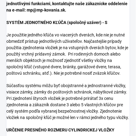
jednotlivými funkciami, kontaktujte naše zákaznícke oddelenie
na e-mail: mp@mp-kovania.sk.
SYSTÉM JEDNOTNÉHO KĽÚČA (spoločný uzáver) - S
Je použitie jedného kľúča vo viacerých dverách, kde nie je nutné
obmedziť prístup jednotlivých užívateľov. Najčastejšie prípady
použitia zjednotenia vložiek je na vstupných dverách bytov, kde je
použitý vrchný prídavný zámok. Pri rodinných domoch alebo
menších objektoch je možnosť zjednotiť všetky vložky na
spoločný kľúč (vstupné dvere, bránky, garážové dvere, terasa,
poštovú schránku, atď.). Nie je potrebné nosiť zväzok kľúčov.
Súčasťou systému môžu byť obojstranné a jednostranné vložky,
visiace zámky, zámky do poštových schránok, nábytkové zámky.
Pri zjednotení štyroch vložiek je potrebné prirátať 3x cenu
zjednotenia a zákazník dostane 3 alebo 5 vlastných kľúčov pre
celý systém podľa vybranej bezpečnostnej vložky. Zjednotenie
vložiek na spoločný kľúč je možné len v rámci jedného typu vložky.
URČENIE PRESNÉHO ROZMERU CYLINDRICKEJ VLOŽKY