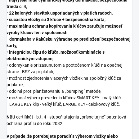
•
najvyššia rada cylindrickej vložky dormakaba, bezpečnostná
trieda č. 4,
•
22 kalených stavítok usporiadaných v piatich radoch,
•
súčasťou vložky sú 3 kľúče + bezpečnostná karta,
•
maximálnu ochranu kopírovania kľúčov zaručuje možnosť
výroby kľúčov len v spoločnosti
dormakaba v Rakúsku, výhradne po predložení bezpečnostnej
karty,
•
integráciou čipu do kľúča, možnosť kombinácie s
elektronickým vstupom,
• odomykanie pri zasunutom a pootočenom kľúči na opačnej
strane - BSZ za príplatok,
• možnosť zjednotenia viacerých vložiek na spoločný kľúč za
príplatok,
• odolná proti planžetovaniu a „bumping“ metóde,
• možnosť výberu prevedenia kľúčov SMART KEY - malý kľúč,
LARGE KEY klip - veľký kľúč, LARGE KEY - celokovový kľúč.
NBU
certifikát - b.t. 4 - stupeň utajenia „prísne tajné“ patentová
ochrana profilu do roku 2032
V prípade, že potrebujete poradiť s výberom vložky alebo