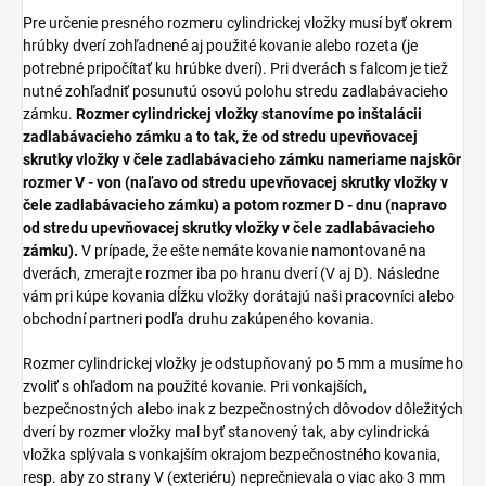
Pre určenie presného rozmeru cylindrickej vložky musí byť okrem
hrúbky dverí zohľadnené aj použité kovanie alebo rozeta (je
potrebné pripočítať ku hrúbke dverí). Pri dverách s falcom je tiež
nutné zohľadniť posunutú osovú polohu stredu zadlabávacieho
zámku.
Rozmer cylindrickej vložky stanovíme po inštalácii
zadlabávacieho zámku a to tak, že od stredu upevňovacej
skrutky vložky v čele zadlabávacieho zámku nameriame najskôr
rozmer V - von (naľavo od stredu upevňovacej skrutky vložky v
čele zadlabávacieho zámku) a potom rozmer D - dnu (napravo
od stredu upevňovacej skrutky vložky v čele zadlabávacieho
zámku).
V prípade, že ešte nemáte kovanie namontované na
dverách, zmerajte rozmer iba po hranu dverí (V aj D). Následne
vám pri kúpe kovania dĺžku vložky dorátajú naši pracovníci alebo
obchodní partneri podľa druhu zakúpeného kovania.
Rozmer cylindrickej vložky je odstupňovaný po 5 mm a musíme ho
zvoliť s ohľadom na použité kovanie. Pri vonkajších,
bezpečnostných alebo inak z bezpečnostných dôvodov dôležitých
dverí by rozmer vložky mal byť stanovený tak, aby cylindrická
vložka splývala s vonkajším okrajom bezpečnostného kovania,
resp. aby zo strany V (exteriéru) neprečnievala o viac ako 3 mm