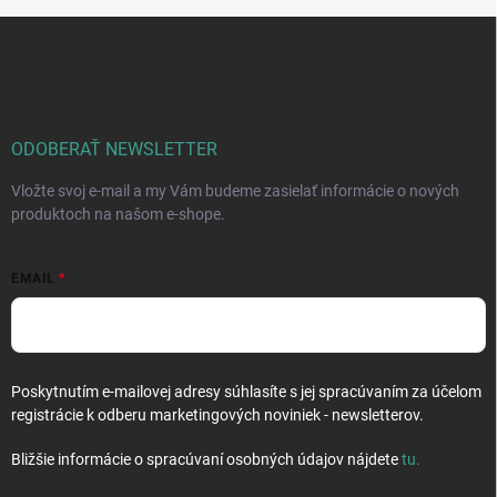
Z
á
p
ä
t
i
ODOBERAŤ NEWSLETTER
e
Vložte svoj e-mail a my Vám budeme zasielať informácie o nových
produktoch na našom e-shope.
EMAIL
Poskytnutím e-mailovej adresy súhlasíte s jej spracúvaním za účelom
registrácie k odberu marketingových noviniek - newsletterov.
Bližšie informácie o spracúvaní osobných údajov nájdete
tu
.