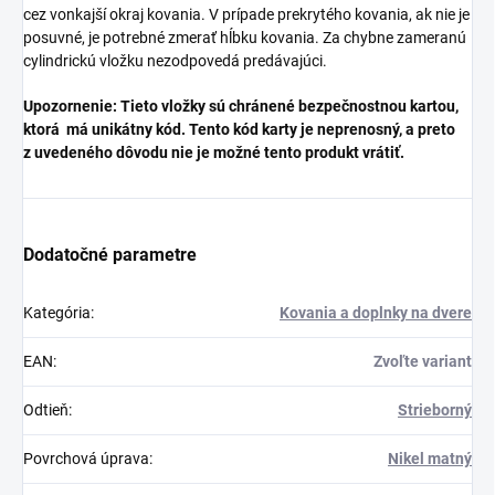
cez vonkajší okraj kovania. V prípade prekrytého kovania, ak nie je
posuvné, je potrebné zmerať hĺbku kovania. Za chybne zameranú
cylindrickú vložku nezodpovedá predávajúci.
Upozornenie: Tieto vložky sú chránené bezpečnostnou kartou,
ktorá má unikátny kód. Tento kód karty je neprenosný, a preto
z uvedeného dôvodu nie je možné tento produkt vrátiť.
Dodatočné parametre
Kategória
:
Kovania a doplnky na dvere
EAN
:
Zvoľte variant
Odtieň
:
Strieborný
Povrchová úprava
:
Nikel matný